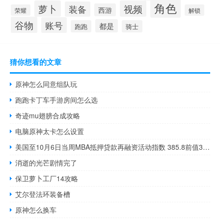
角色
萝卜
视频
装备
西游
荣耀
解锁
谷物
账号
都是
跑跑
骑士
猜你想看的文章
原神怎么同意组队玩
跑跑卡丁车手游房间怎么选
奇迹mu翅膀合成攻略
电脑原神太卡怎么设置
美国至10月6日当周MBA抵押贷款再融资活动指数 385.8前值384.6
消逝的光芒剧情完了
保卫萝卜工厂14攻略
艾尔登法环装备槽
原神怎么换车