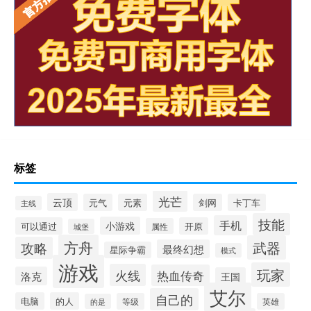
标签
光芒
云顶
元气
元素
剑网
卡丁车
主线
技能
手机
小游戏
可以通过
开原
属性
城堡
方舟
武器
攻略
最终幻想
星际争霸
模式
游戏
玩家
火线
热血传奇
洛克
王国
艾尔
自己的
电脑
的人
等级
英雄
的是