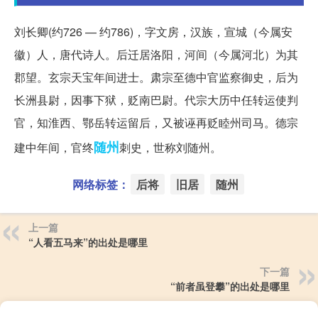
刘长卿(约726 — 约786)，字文房，汉族，宣城（今属安
徽）人，唐代诗人。后迁居洛阳，河间（今属河北）为其
郡望。玄宗天宝年间进士。肃宗至德中官监察御史，后为
长洲县尉，因事下狱，贬南巴尉。代宗大历中任转运使判
官，知淮西、鄂岳转运留后，又被诬再贬睦州司马。德宗
随州
建中年间，官终
刺史，世称刘随州。
网络标签：
后将
旧居
随州
上一篇
“人看五马来”的出处是哪里
下一篇
“前者虽登攀”的出处是哪里