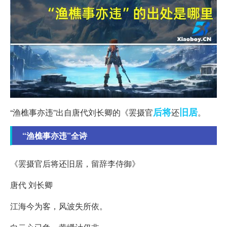
后将
旧居
“渔樵事亦违”出自唐代刘长卿的《罢摄官
还
。
“渔樵事亦违”全诗
《罢摄官后将还旧居，留辞李侍御》
唐代 刘长卿
江海今为客，风波失所依。