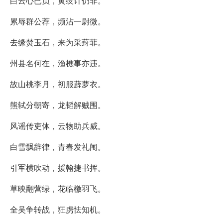
白云心已负，黄绶计仍非。
累辱群公荐，频沾一尉微。
去缘焚玉石，来为采葑菲。
州县名何在，渔樵事亦违。
故山桃李月，初服薜萝衣。
熊轼分朝寄，龙韬解贼围。
风谣传吏体，云物助兵威。
白雪飘辞律，青春发礼闱。
引军横吹动，援翰捷书挥。
草映翻营绿，花临檄羽飞。
全吴争转战，狂虏怯知机。