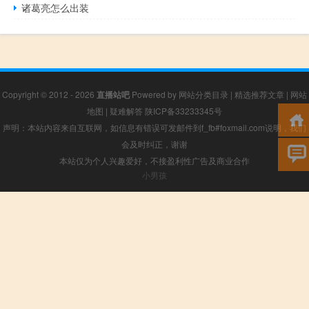
诸葛亮怎么出装
Copyright © 2012 - 2026
直播站吧
Powered by
网站分类目录
|
精选推荐文章
|
网站
地图
|
疑难解答
陕ICP备33233345号
声明：本站内容来自互联网，如信息有错误可发邮件到f_fb#foxmail.com说明，我们
会及时纠正，谢谢
本站仅为个人兴趣爱好，不接盈利性广告及商业合作
小男孩