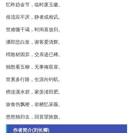
忆昨趋金节，临时废玉徽。
俗流应不厌，静者或相讥。
世难慵干谒，时闲喜放归。
潘郎悲白发，谢客爱清辉。
樗散材因弃，交亲迹已稀。
独愁看五柳，无事掩双扉。
世累多行路，生涯向钓矶。
榜连溪水碧，家羡渚田肥。
旅食伤飘梗，岩栖忆采薇。
悠然独归去，回首望旌旗。
作者简介(刘长卿)