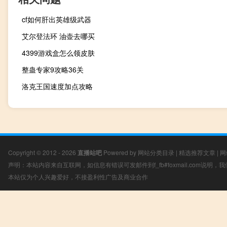
cf如何肝出英雄级武器
艾尔登法环 油壶去哪买
4399游戏盒怎么领皮肤
整蛊专家9攻略36关
洛克王国速度加点攻略
Copyright © 2012 - 2026
直播站吧
Powered by
网站分类目录
|
精选推荐文章
|
网
声明：本站内容来自互联网，如信息有错误可发邮件到f_fb#foxmail.com说明
本站仅为个人兴趣爱好，不接盈利性广告及商业合作