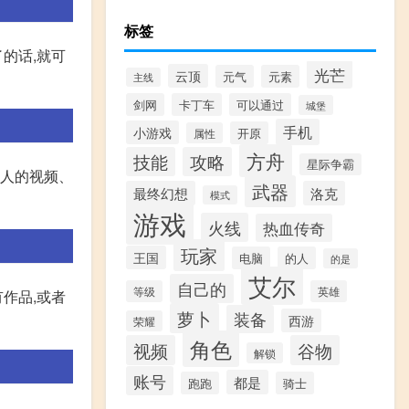
标签
的话,就可
光芒
云顶
元气
元素
主线
剑网
卡丁车
可以通过
城堡
手机
小游戏
开原
属性
方舟
技能
攻略
星际争霸
别人的视频、
武器
最终幻想
洛克
模式
游戏
火线
热血传奇
玩家
王国
电脑
的人
的是
艾尔
自己的
等级
英雄
有作品,或者
萝卜
装备
西游
荣耀
角色
视频
谷物
解锁
账号
都是
跑跑
骑士