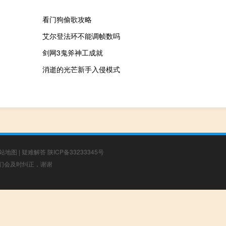
看门狗偷歌攻略
艾尔登法环不能调帧数吗
剑网3鬼斧神工成就
消逝的光芒新手入侵模式
站地图
|
疑难解答
陕ICP备33233345号
，我们会及时纠正，谢谢