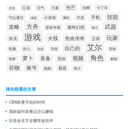
光芒
云顶
元气
元素
剑网
卡丁车
主线
技能
手机
小游戏
可以通过
开原
属性
城堡
方舟
武器
攻略
最终幻想
星际争霸
模式
游戏
玩家
火线
热血传奇
洛克
王国
艾尔
自己的
电脑
的人
等级
英雄
的是
角色
萝卜
视频
装备
西游
荣耀
解锁
谷物
账号
都是
跑跑
骑士
猜你想看的文章
CBA联赛开始的时间
国际版抖音搬运怎么赚钱
抖音改名字在哪里改软件