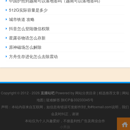
中国护照到越南可以落地签吗（越南可以落地签吗）
512G实际容量是多少
城市铁道 攻略
抖音怎么登陆微信权限
星露谷物语怎么存新
原神磁场怎么解除
方舟生存进化怎么去除震动
Copyright © 2012 - 2026
直播站吧
Powered by
网站分类目录
|
精选推荐文章
|
网站
地图
|
疑难解答
陕ICP备33233345号
声明：本站内容来自互联网，如信息有错误可发邮件到f_fb#foxmail.com说明，我们
会及时纠正，谢谢
本站仅为个人兴趣爱好，不接盈利性广告及商业合作
小男孩