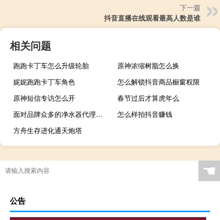
下一篇
抖音直播在线观看最高人数是谁
相关问题
跑跑卡丁车怎么升级轮胎
原神浓缩树脂怎么换
妮妮跑跑卡丁车角色
怎么解锁抖音商品橱窗权限
原神短信专访怎么开
春节过后才算虎年么
面对品牌众多的净水器代理商该如何选厂家?
怎么样拍抖音赚钱
方舟生存进化通天炮塔
☚
公告