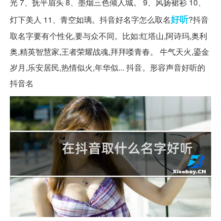
光 7、抚平眉头 8、墨烟三色倾人城。 9、风扬裙衫 10、
好听
灯下美人 11、青空如璃。抖音好名字怎么取名
?抖音
取名字要有个性化,要与众不同。比如:红塔山,阿诗玛,奥利
奥,精英智慧家,王者荣耀战魂,拜拜喽青春。 牛气天火,鎏金
岁月,乐安居民,热情似火,年华似... 抖音。形容声音好听的
抖音名