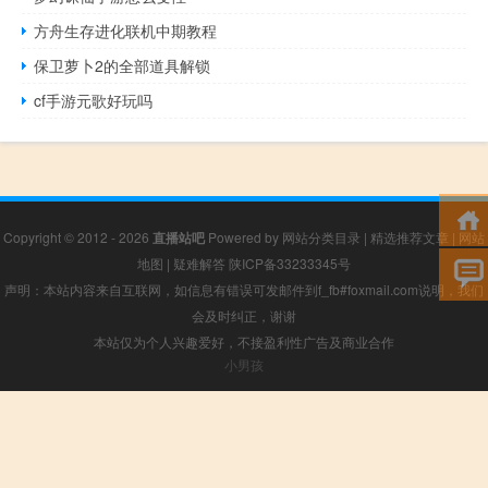
方舟生存进化联机中期教程
保卫萝卜2的全部道具解锁
cf手游元歌好玩吗
Copyright © 2012 - 2026
直播站吧
Powered by
网站分类目录
|
精选推荐文章
|
网站
地图
|
疑难解答
陕ICP备33233345号
声明：本站内容来自互联网，如信息有错误可发邮件到f_fb#foxmail.com说明，我们
会及时纠正，谢谢
本站仅为个人兴趣爱好，不接盈利性广告及商业合作
小男孩