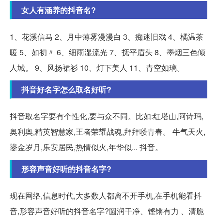
女人有涵养的抖音名?
1、花溪信马 2、月中薄雾漫漫白 3、痴迷旧戏 4、橘温茶
暖 5、如初〃 6、细雨湿流光 7、抚平眉头 8、墨烟三色倾
人城。 9、风扬裙衫 10、灯下美人 11、青空如璃。
抖音好名字怎么取名好听?
抖音取名字要有个性化,要与众不同。比如:红塔山,阿诗玛,
奥利奥,精英智慧家,王者荣耀战魂,拜拜喽青春。 牛气天火,
鎏金岁月,乐安居民,热情似火,年华似... 抖音。
形容声音好听的抖音名字?
现在网络,信息时代,大多数人都离不开手机,在手机能看抖
音,形容声音好听的抖音名字?圆润干净、铿锵有力 、清脆