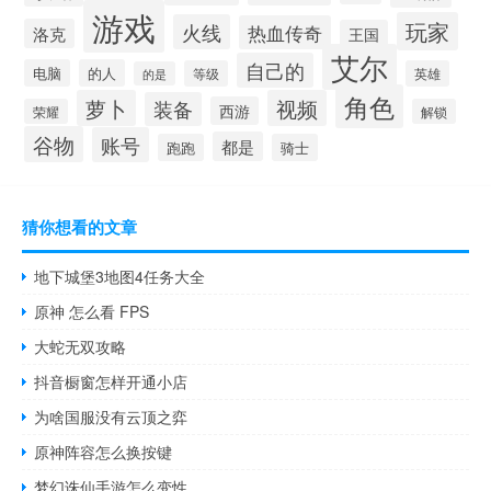
游戏
玩家
火线
热血传奇
洛克
王国
艾尔
自己的
电脑
的人
等级
英雄
的是
角色
萝卜
视频
装备
西游
荣耀
解锁
谷物
账号
都是
跑跑
骑士
猜你想看的文章
地下城堡3地图4任务大全
原神 怎么看 FPS
大蛇无双攻略
抖音橱窗怎样开通小店
为啥国服没有云顶之弈
原神阵容怎么换按键
梦幻诛仙手游怎么变性