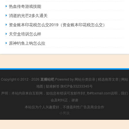
热血传奇游戏技能
消逝的光芒2多久通关
资金账本印花税怎么交2019（资金账本印花税怎么交）
天空盒培训怎么样
原神钓鱼上钩怎么拉
Copyright © 2012 - 2026
直播站吧
Powered by
网站分类目录
|
精选推荐文章
|
网站
地图
|
疑难解答
陕ICP备33233345号
声明：本站内容来自互联网，如信息有错误可发邮件到f_fb#foxmail.com说明，我们
会及时纠正，谢谢
本站仅为个人兴趣爱好，不接盈利性广告及商业合作
小男孩