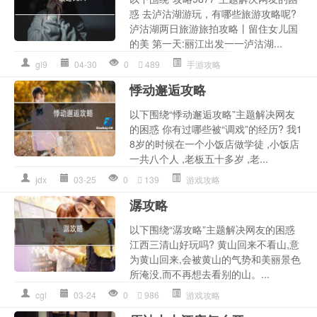
惑 去泸沽湖游玩，有哪些旅游攻略呢?
泸沽湖两日旅游旅拍攻略丨留住女儿国
的美 第一天:丽江出发一一泸沽湖...
gl9
04-30
0
489
手游攻略
悸动邂逅攻略
以下围绕“悸动邂逅攻略”主题解决网友
的困惑 你有过哪些被“调戏”的经历? 我1
8岁的时候在一个小饭店做学徒 ,小饭店
一共八个人 ,老板五十多岁 ,老...
jdx
03-25
0
139
游戏攻略
潺攻略
以下围绕“潺攻略”主题解决网友的困惑
江西三清山好玩吗? 黄山回来不看山,意
为黄山回来,会被黄山的气势和美丽景色
所淹没,而不再想去看别的山。...
cgl
03-24
0
986
游戏攻略