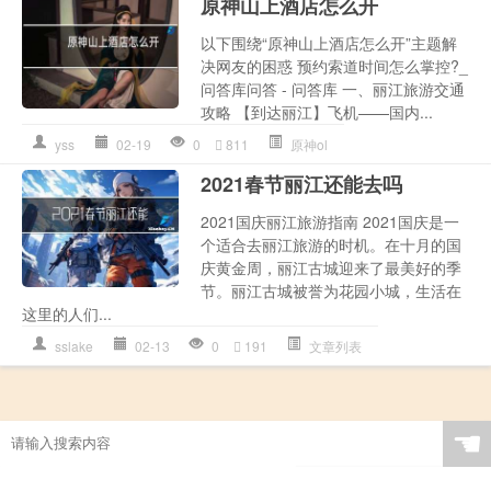
原神山上酒店怎么开
以下围绕“原神山上酒店怎么开”主题解
决网友的困惑 预约索道时间怎么掌控?_
问答库问答 - 问答库 一、丽江旅游交通
攻略 【到达丽江】飞机——国内...
yss
02-19
0
811
原神ol
2021春节丽江还能去吗
2021国庆丽江旅游指南 2021国庆是一
个适合去丽江旅游的时机。在十月的国
庆黄金周，丽江古城迎来了最美好的季
节。丽江古城被誉为花园小城，生活在
这里的人们...
sslake
02-13
0
191
文章列表
☚