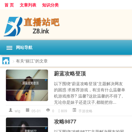
首 页
文章列表
知识分类
网站导航
>
有关“丽江”的文章
蔚蓝攻略登顶
以下围绕“蔚蓝攻略登顶”主题解决网友
的困惑 求推荐游戏，有没有什么温馨单
机游戏推荐? 温馨?这款温馨的不得了,
无论你是妹子还是汉子,都能把你...
wlg
05-01
0
809
手游攻略
攻略9877
以下围绕“攻略9877”主题解决网友的困