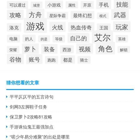
技能
手机
小游戏
可以通过
开原
属性
城堡
方舟
武器
攻略
最终幻想
星际争霸
模式
游戏
玩家
火线
热血传奇
洛克
王国
艾尔
自己的
电脑
的人
等级
英雄
的是
角色
萝卜
视频
装备
西游
荣耀
解锁
谷物
账号
都是
跑跑
骑士
猜你想看的文章
平平仄仄平的五言诗句
剑网3左脚鞋子任务
保卫萝卜2攻略81攻略
手游诛仙鬼王最强加点
“嗟少年易分难聚”的出处是哪里