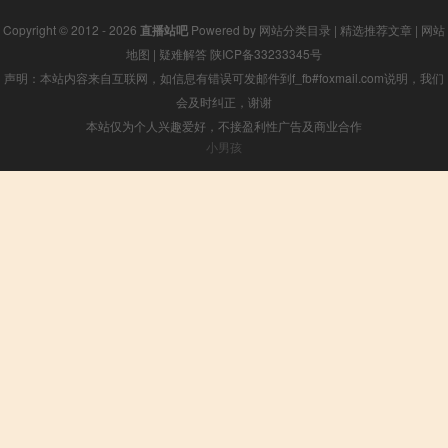
Copyright © 2012 - 2026
直播站吧
Powered by
网站分类目录
|
精选推荐文章
|
网站
地图
|
疑难解答
陕ICP备33233345号
声明：本站内容来自互联网，如信息有错误可发邮件到f_fb#foxmail.com说明，我们
会及时纠正，谢谢
本站仅为个人兴趣爱好，不接盈利性广告及商业合作
小男孩