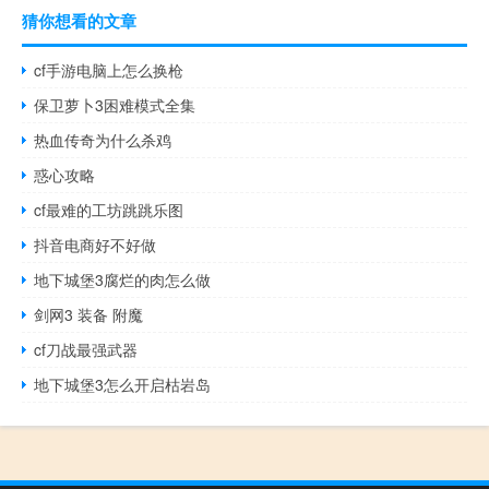
猜你想看的文章
cf手游电脑上怎么换枪
保卫萝卜3困难模式全集
热血传奇为什么杀鸡
惑心攻略
cf最难的工坊跳跳乐图
抖音电商好不好做
地下城堡3腐烂的肉怎么做
剑网3 装备 附魔
cf刀战最强武器
地下城堡3怎么开启枯岩岛