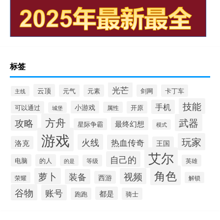
标签
光芒
云顶
元气
元素
剑网
卡丁车
主线
技能
手机
小游戏
可以通过
开原
属性
城堡
方舟
武器
攻略
最终幻想
星际争霸
模式
游戏
玩家
火线
热血传奇
洛克
王国
艾尔
自己的
电脑
的人
等级
英雄
的是
角色
萝卜
视频
装备
西游
荣耀
解锁
谷物
账号
都是
跑跑
骑士