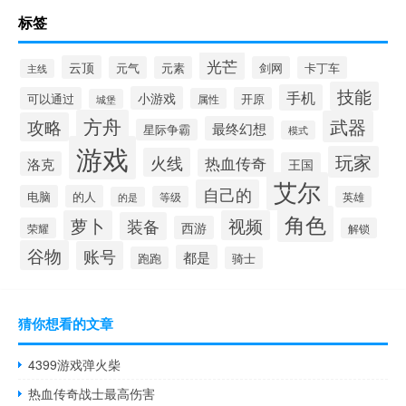
标签
光芒
云顶
元气
元素
剑网
卡丁车
主线
技能
手机
小游戏
可以通过
开原
属性
城堡
方舟
武器
攻略
最终幻想
星际争霸
模式
游戏
玩家
火线
热血传奇
洛克
王国
艾尔
自己的
电脑
的人
等级
英雄
的是
角色
萝卜
视频
装备
西游
荣耀
解锁
谷物
账号
都是
跑跑
骑士
猜你想看的文章
4399游戏弹火柴
热血传奇战士最高伤害