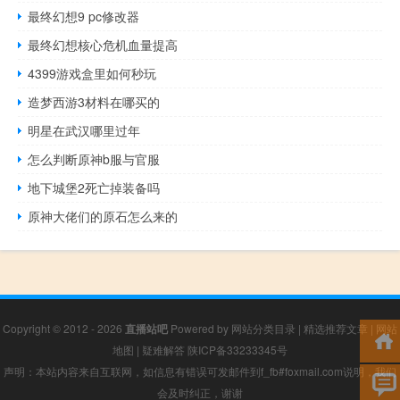
最终幻想9 pc修改器
最终幻想核心危机血量提高
4399游戏盒里如何秒玩
造梦西游3材料在哪买的
明星在武汉哪里过年
怎么判断原神b服与官服
地下城堡2死亡掉装备吗
原神大佬们的原石怎么来的
Copyright © 2012 - 2026
直播站吧
Powered by
网站分类目录
|
精选推荐文章
|
网站
地图
|
疑难解答
陕ICP备33233345号
声明：本站内容来自互联网，如信息有错误可发邮件到f_fb#foxmail.com说明，我们
会及时纠正，谢谢