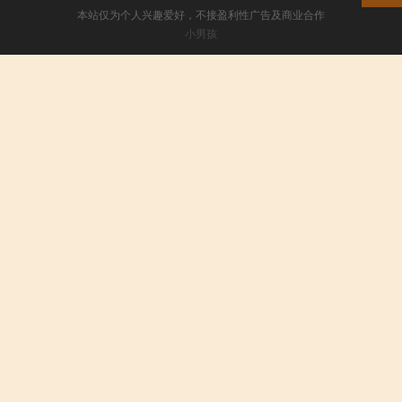
本站仅为个人兴趣爱好，不接盈利性广告及商业合作
小男孩