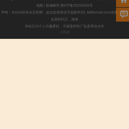
地图
|
疑难解答
陕ICP备33233345号
声明：本站内容来自互联网，如信息有错误可发邮件到f_fb#foxmail.com说明，我们
会及时纠正，谢谢
本站仅为个人兴趣爱好，不接盈利性广告及商业合作
小男孩