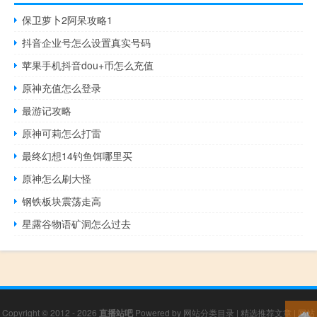
保卫萝卜2阿呆攻略1
抖音企业号怎么设置真实号码
苹果手机抖音dou+币怎么充值
原神充值怎么登录
最游记攻略
原神可莉怎么打雷
最终幻想14钓鱼饵哪里买
原神怎么刷大怪
钢铁板块震荡走高
星露谷物语矿洞怎么过去
Copyright © 2012 - 2026
直播站吧
Powered by
网站分类目录
|
精选推荐文章
|
网站