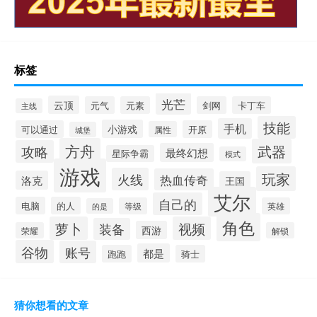
标签
光芒
云顶
元气
元素
剑网
卡丁车
主线
技能
手机
小游戏
可以通过
开原
属性
城堡
方舟
武器
攻略
最终幻想
星际争霸
模式
游戏
玩家
火线
热血传奇
洛克
王国
艾尔
自己的
电脑
的人
等级
英雄
的是
角色
萝卜
视频
装备
西游
荣耀
解锁
谷物
账号
都是
跑跑
骑士
猜你想看的文章