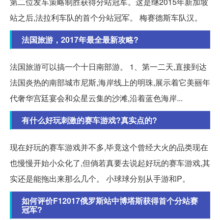
第二位发车策略制胜获得分站冠军。这是继2015年新加坡
站之后,法拉利车队的首个分站冠军。 梅赛德斯车队汉。
法国旅游，2017年最全最新攻略?
法国旅游可以搞一个十日南部游。 1、第一二天,直接到达
法国炎热的南部城市尼斯,海岸线上的明珠,展示着它美丽年
代奢华宫廷宴会和众星云集的沙滩,沿着蓝色海岸...
有什么好玩刺激的赛车游戏?真实点的?
现在好玩的赛车游戏并不多,毕竟这个曾经大火的品类现在
也慢慢开始小众化了,但倘若真要去说起好玩的赛车游戏,其
实还是能拖出来那么几个。 小球球分别从手游和P。
如何评价F12017俄罗斯站中博塔斯获得首个分站赛
冠军?