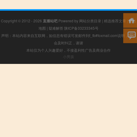
Copyright © 2012 - 2026
直播站吧
Powered by
网站分类目录
|
精选推荐文章
|
网站
地图
|
疑难解答
陕ICP备33233345号
声明：本站内容来自互联网，如信息有错误可发邮件到f_fb#foxmail.com说明，我们
会及时纠正，谢谢
本站仅为个人兴趣爱好，不接盈利性广告及商业合作
小男孩