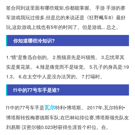
签合同到这里面有哪些规矩,你都能掌握。 手游 手游的赛
车游戏我玩过很多,但是总的来说还是《狂野飚车8》最好
玩,这款游戏上线也有5年的时间了。但是游戏... 总之。
你知道哪些冷知识?
1.“猹”是鲁迅自创的。 2.熊猫原先是叫猫熊。 3.忘忧草其
实是黄花菜。 4.辣是痛觉而不是味觉。 5.孔子的身高是:19
1.3。 6.在太空中人是没办法哭的。 7.打嗝时。
f1中的77号车手是谁?
瓦尔
f1中的77号车手是
特利•博塔斯。 2017年,瓦尔特利•
博塔斯转投梅赛德斯车队;在巴林站排位赛,博塔斯领先队友
刘易斯·汉密尔顿0.023秒获得生涯首个杆位。在。