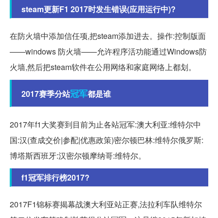
steam更新F1 2017时发生错误(应用运行中)?
在防火墙中添加信任项,把steam添加进去。操作:控制版面
——windows 防火墙——允许程序活功能通过Windows防
火墙,然后把steam软件在公用网络和家庭网络上都划。
冠军
2017赛季分站
都是谁
2017年f1大奖赛到目前为止各站冠军:澳大利亚:维特尔中
国:汉(查成交价|参配|优惠政策)密尔顿巴林:维特尔俄罗斯:
博塔斯西班牙:汉密尔顿摩纳哥:维特尔。
f1冠军排行榜2017?
2017F1锦标赛揭幕战澳大利亚站正赛,法拉利车队维特尔