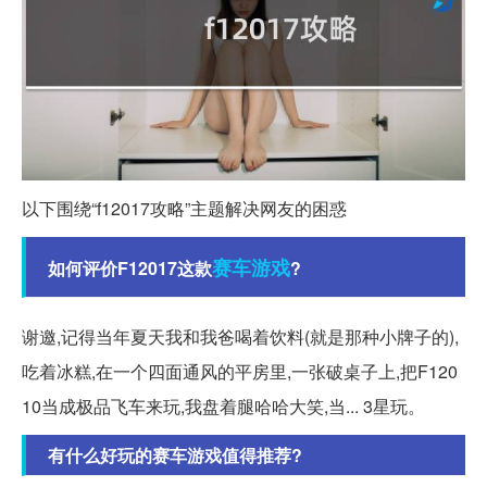
以下围绕“f12017攻略”主题解决网友的困惑
赛车游戏
如何评价F12017这款
?
谢邀,记得当年夏天我和我爸喝着饮料(就是那种小牌子的),
吃着冰糕,在一个四面通风的平房里,一张破桌子上,把F120
10当成极品飞车来玩,我盘着腿哈哈大笑,当... 3星玩。
有什么好玩的赛车游戏值得推荐?