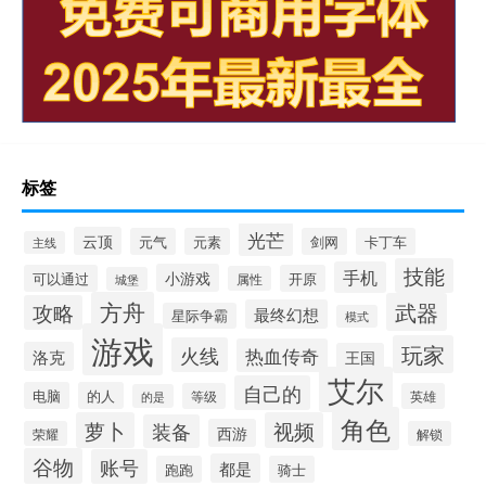
标签
光芒
云顶
元气
元素
剑网
卡丁车
主线
技能
手机
小游戏
可以通过
开原
属性
城堡
方舟
武器
攻略
最终幻想
星际争霸
模式
游戏
玩家
火线
热血传奇
洛克
王国
艾尔
自己的
电脑
的人
等级
英雄
的是
角色
萝卜
视频
装备
西游
荣耀
解锁
谷物
账号
都是
跑跑
骑士