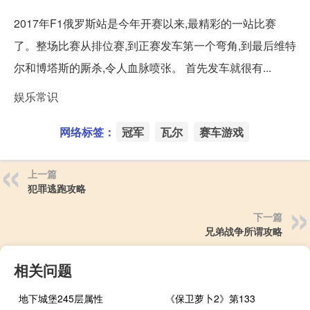
2017年F1俄罗斯站是今年开赛以来,最精彩的一站比赛
了。整场比赛从排位赛,到正赛发车第一个弯角,到最后维特
尔和博塔斯的厮杀,令人血脉喷张。 首先发车就很有...
娱乐常识
网络标签：
冠军
瓦尔
赛车游戏
上一篇
犯罪逃跑攻略
下一篇
兄弟战争所谓攻略
相关问题
地下城堡245层属性
《保卫萝卜2》第133