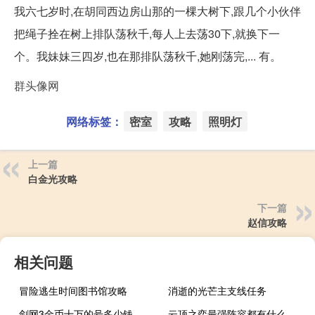
我六七岁时,在胡同西边房山那的一棵大树下,跟几个小伙伴
把绳子拴在树上排队荡秋千,每人上去荡30下,就换下一
个。我妹妹三四岁,也在那排队荡秋千,她刚荡完,... 有。
群头像网
网络标签：
密室
攻略
照明灯
上一篇
白金光攻略
下一篇
赵信攻略
相关问题
冒险逃生时间图书馆攻略
消逝的光芒主支线任务
剑网3金币十万的号多少钱
云顶之弈最强阵容都有什么