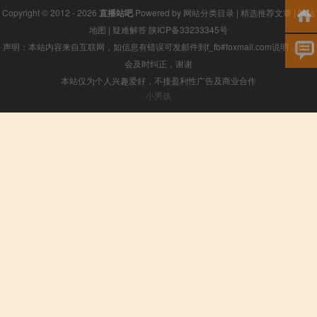
Copyright © 2012 - 2026
直播站吧
Powered by
网站分类目录
|
精选推荐文章
|
网站
地图
|
疑难解答
陕ICP备33233345号
声明：本站内容来自互联网，如信息有错误可发邮件到f_fb#foxmail.com说明，我们
会及时纠正，谢谢
本站仅为个人兴趣爱好，不接盈利性广告及商业合作
小男孩