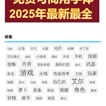
标签
光芒
云顶
元气
元素
剑网
卡丁车
主线
技能
手机
小游戏
可以通过
开原
属性
城堡
方舟
武器
攻略
最终幻想
星际争霸
模式
游戏
玩家
火线
热血传奇
洛克
王国
艾尔
自己的
电脑
的人
等级
英雄
的是
角色
萝卜
视频
装备
西游
荣耀
解锁
谷物
账号
都是
跑跑
骑士