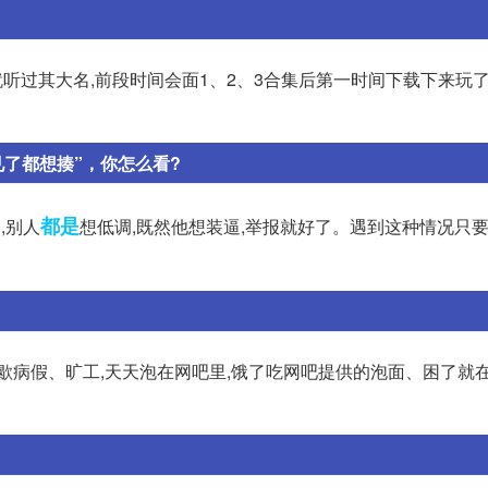
时就听过其大名,前段时间会面1、2、3合集后第一时间下载下来玩了
见了都想揍”，你怎么看?
都是
,别人
想低调,既然他想装逼,举报就好了。遇到这种情况只要
歇病假、旷工,天天泡在网吧里,饿了吃网吧提供的泡面、困了就