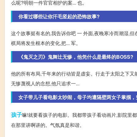
么呢?明朝一件官官相护的案... 也。
你看过哪些让你汗毛竖起的恐怖故事?
这个故事挺有名的,我告诉你吧 一 外面,夜晚寒冷而潮湿,
棋局将发生根本的变化,把... 军。
《鬼灭之刃》鬼舞辻无惨，他凭什么是最终的BOSS?
他的所有布局,千年来的行动皆是虚妄。行走于太阳之下又能
无惨蔑视人的念想,他只追求一...
女子带儿子看电影太吵闹，母子均遭隔壁两女子掌掴，
孩子
嘛!就要看孩子的电影。我都带孩子看动画片,影院里
在那里讲啊讲的。气氛真是和谐。