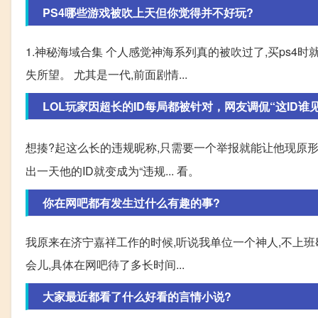
PS4哪些游戏被吹上天但你觉得并不好玩?
1.神秘海域合集 个人感觉神海系列真的被吹过了,买ps4
失所望。 尤其是一代,前面剧情...
LOL玩家因超长的ID每局都被针对，网友调侃“这ID谁
想揍?起这么长的违规昵称,只需要一个举报就能让他现原形
出一天他的ID就变成为“违规... 看。
你在网吧都有发生过什么有趣的事?
我原来在济宁嘉祥工作的时候,听说我单位一个神人,不上班
会儿,具体在网吧待了多长时间...
大家最近都看了什么好看的言情小说?