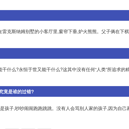
但在雷克斯纳姆别墅的小客厅里,窗帘下垂,炉火熊熊。父子俩在下棋
干什么?永恒于世又能干什么?这其中没有任何“人类”所追求的
究竟是谁的过错?
都是孩子,吵吵闹闹跑跑跳跳。没有人会骂别人家的孩子,因为自己