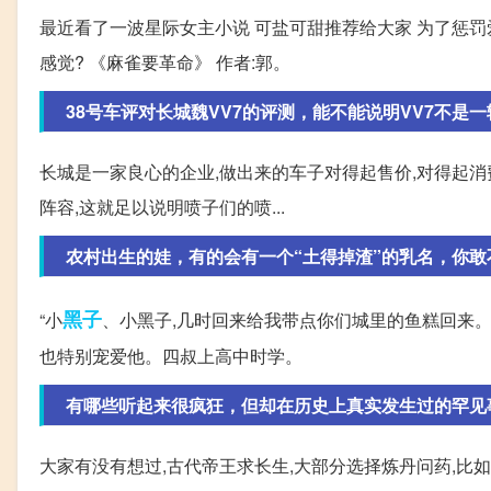
最近看了一波星际女主小说 可盐可甜推荐给大家 为了惩罚爱
感觉? 《麻雀要革命》 作者:郭。
38号车评对长城魏VV7的评测，能不能说明VV7不是一
长城是一家良心的企业,做出来的车子对得起售价,对得起消
阵容,这就足以说明喷子们的喷...
农村出生的娃，有的会有一个“土得掉渣”的乳名，你敢
黑子
“小
、小黑子,几时回来给我带点你们城里的鱼糕回来。
也特别宠爱他。四叔上高中时学。
有哪些听起来很疯狂，但却在历史上真实发生过的罕见
大家有没有想过,古代帝王求长生,大部分选择炼丹问药,比