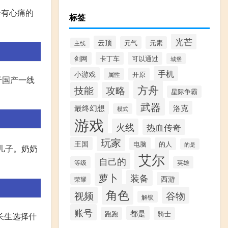
会有心痛的
标签
光芒
云顶
元气
元素
主线
剑网
卡丁车
可以通过
城堡
手机
小游戏
开原
属性
于国产一线
方舟
技能
攻略
星际争霸
武器
最终幻想
洛克
模式
游戏
火线
热血传奇
玩家
王国
电脑
的人
的是
儿子。奶奶
艾尔
自己的
等级
英雄
萝卜
装备
西游
荣耀
角色
视频
谷物
解锁
账号
都是
跑跑
骑士
长生选择什