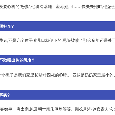
耍心机的“恶妻”,他得冷落她、羞辱她,可……快失去她时,他怎
辆好车?
费者,不是几个喷子喷几口就倒下的,尽管被喷了那么多年还是处
不敢晒出你的乳名?
”小黑子是我们家里长辈对四叔的称呼。 四叔是奶奶家里最小的
事实?
如秦始皇、唐太宗,以及明世宗朱厚熜等等。那么,那些达官贵人求