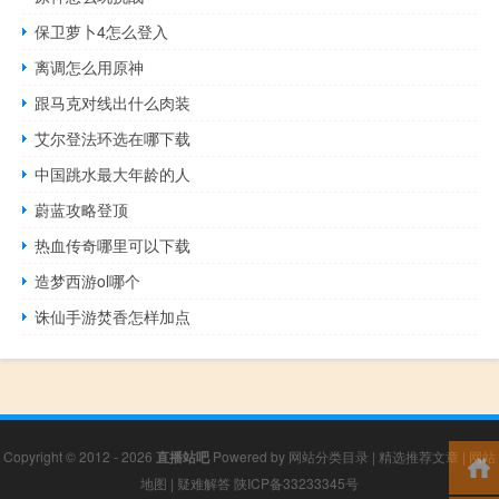
保卫萝卜4怎么登入
离调怎么用原神
跟马克对线出什么肉装
艾尔登法环选在哪下载
中国跳水最大年龄的人
蔚蓝攻略登顶
热血传奇哪里可以下载
造梦西游ol哪个
诛仙手游焚香怎样加点
Copyright © 2012 - 2026
直播站吧
Powered by
网站分类目录
|
精选推荐文章
|
网站
地图
|
疑难解答
陕ICP备33233345号