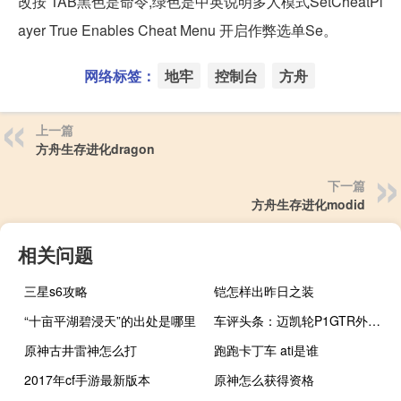
改按 TAB黑色是命令,绿色是中英说明多人模式SetCheatPl
ayer True Enables Cheat Menu 开启作弊选单Se。
网络标签：
地牢
控制台
方舟
上一篇
方舟生存进化dragon
下一篇
方舟生存进化modid
相关问题
三星s6攻略
铠怎样出昨日之装
“十亩平湖碧浸天”的出处是哪里
车评头条：迈凯轮P1GTR外观如何，一系列外部改装件怎么样
原神古井雷神怎么打
跑跑卡丁车 ati是谁
2017年cf手游最新版本
原神怎么获得资格