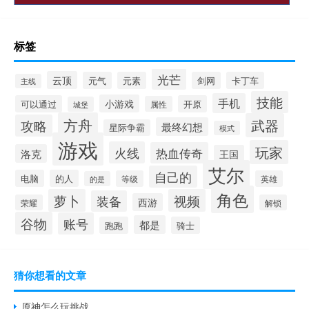
标签
光芒
云顶
元气
元素
剑网
卡丁车
主线
技能
手机
小游戏
可以通过
开原
属性
城堡
方舟
武器
攻略
最终幻想
星际争霸
模式
游戏
玩家
火线
热血传奇
洛克
王国
艾尔
自己的
电脑
的人
等级
英雄
的是
角色
萝卜
视频
装备
西游
荣耀
解锁
谷物
账号
都是
跑跑
骑士
猜你想看的文章
原神怎么玩挑战