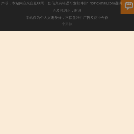
声明：本站内容来自互联网，如信息有错误可发邮件到f_fb#foxmail.com说明，我们
会及时纠正，谢谢
本站仅为个人兴趣爱好，不接盈利性广告及商业合作
小男孩