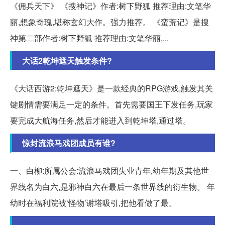
《佣兵天下》 《搜神记》作者:树下野狐 推荐理由:文笔华
丽,想象奇瑰,堪称玄幻大作。强力推荐。 《蛮荒记》是搜
神第二部作者:树下野狐 推荐理由:文笔华丽,...
大话2乾坤遮天触发条件?
《大话西游2:乾坤遮天》是一款经典的RPG游戏,触发其关
键剧情需要满足一定的条件。首先需要国王下发任务,玩家
要完成大航海任务,然后才能进入到乾坤塔,通过塔。
惊封流浪马戏团成员有谁?
一、白柳:所属公会:流浪马戏团失业青年,幼年期及其他世
界线名为白六,是邪神白六在最后一条世界线的衍生物。 年
幼时在福利院被‘怪物’谢塔吸引,把他看做了最。