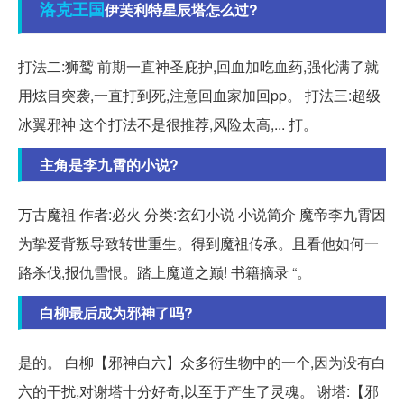
洛克
王国
伊芙利特星辰塔怎么过?
打法二:狮鹫 前期一直神圣庇护,回血加吃血药,强化满了就
用炫目突袭,一直打到死,注意回血家加回pp。 打法三:超级
冰翼邪神 这个打法不是很推荐,风险太高,... 打。
主角是李九霄的小说?
万古魔祖 作者:必火 分类:玄幻小说 小说简介 魔帝李九霄因
为挚爱背叛导致转世重生。得到魔祖传承。且看他如何一
路杀伐,报仇雪恨。踏上魔道之巅! 书籍摘录 “。
白柳最后成为邪神了吗?
是的。 白柳【邪神白六】众多衍生物中的一个,因为没有白
六的干扰,对谢塔十分好奇,以至于产生了灵魂。 谢塔:【邪