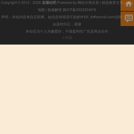
Copyright © 2012 - 2026
直播站吧
Powered by
网站分类目录
|
精选推荐文章
|
网站
地图
|
疑难解答
陕ICP备33233345号
声明：本站内容来自互联网，如信息有错误可发邮件到f_fb#foxmail.com说明，我们
会及时纠正，谢谢
本站仅为个人兴趣爱好，不接盈利性广告及商业合作
小男孩