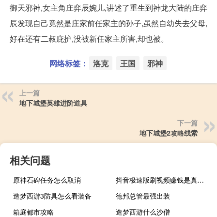
御天邪神,女主角庄弈辰婉儿,讲述了重生到神龙大陆的庄弈
辰发现自己竟然是庄家前任家主的孙子,虽然自幼失去父母,
好在还有二叔庇护,没被新任家主所害,却也被。
网络标签：
洛克
王国
邪神
上一篇
地下城堡英雄进阶道具
下一篇
地下城堡2攻略线索
相关问题
原神石碑任务怎么取消
抖音极速版刷视频赚钱是真的吗
造梦西游3防具怎么看装备
德邦总管最强出装
箱庭都市攻略
造梦西游什么沙僧