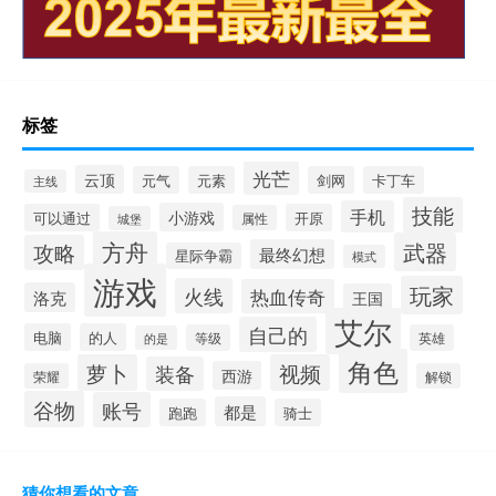
标签
光芒
云顶
元气
元素
剑网
卡丁车
主线
技能
手机
小游戏
可以通过
开原
属性
城堡
方舟
武器
攻略
最终幻想
星际争霸
模式
游戏
玩家
火线
热血传奇
洛克
王国
艾尔
自己的
电脑
的人
等级
英雄
的是
角色
萝卜
视频
装备
西游
荣耀
解锁
谷物
账号
都是
跑跑
骑士
猜你想看的文章