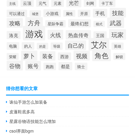
光芒
云顶
元气
元素
剑网
卡丁车
主线
技能
手机
小游戏
可以通过
开原
属性
城堡
方舟
武器
攻略
最终幻想
星际争霸
模式
游戏
玩家
火线
热血传奇
洛克
王国
艾尔
自己的
电脑
的人
等级
英雄
的是
角色
萝卜
视频
装备
西游
荣耀
解锁
谷物
账号
都是
跑跑
骑士
猜你想看的文章
诛仙手游怎么加装备
皮蓬鞋底多高
星露谷物语技能怎么增加
csol界面bgm