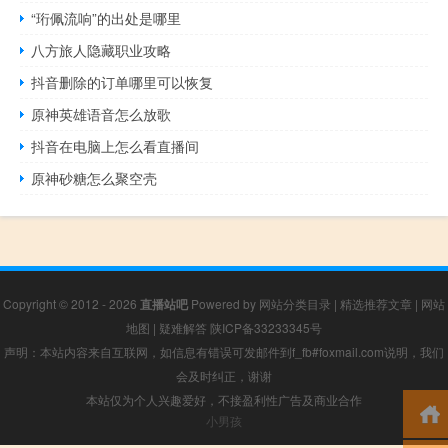
“珩佩流响”的出处是哪里
八方旅人隐藏职业攻略
抖音删除的订单哪里可以恢复
原神英雄语音怎么放歌
抖音在电脑上怎么看直播间
原神砂糖怎么聚空壳
Copyright © 2012 - 2026
直播站吧
Powered by
网站分类目录
|
精选推荐文章
|
网站
地图
|
疑难解答
陕ICP备33233345号
声明：本站内容来自互联网，如信息有错误可发邮件到f_fb#foxmail.com说明，我们
会及时纠正，谢谢
本站仅为个人兴趣爱好，不接盈利性广告及商业合作
小男孩