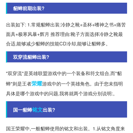
貂蝉前期出装?
出装如下: 1.常规貂蝉出装:冷静之靴+圣杯+嗜神之书+痛苦
面具+极寒风暴+辉月 推荐理由:靴子方面选择冷静之靴最
合适,能够减少貂蝉的技能CD冷却,能够让貂蝉多。
双穿流貂蝉出装?
"双穿流"是英雄联盟游戏中的一个装备和符文组合,而"貂
荣耀
蝉"则是王者
游戏中的一个英雄角色。由于您未指明
具体是哪个游戏中的问题,我将就两个游戏分别说明:。
铭文
国一貂蝉
出装?
国王荣耀中,一般貂蝉使用的铭文和出装。1.从铭文角度来