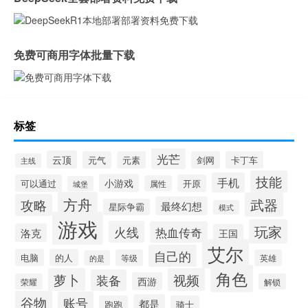
免费可商用字体批量下载
标签
光芒
云顶
元气
元素
剑网
卡丁车
主线
技能
手机
小游戏
可以通过
开原
属性
城堡
方舟
武器
攻略
最终幻想
星际争霸
模式
游戏
玩家
火线
热血传奇
洛克
王国
艾尔
自己的
电脑
的人
等级
英雄
的是
角色
萝卜
视频
装备
西游
荣耀
解锁
谷物
账号
都是
跑跑
骑士