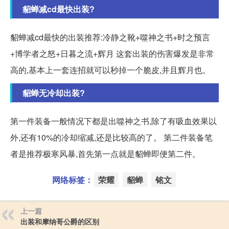
貂蝉减cd最快出装?
貂蝉减cd最快的出装推荐:冷静之靴+噬神之书+时之预言
+博学者之怒+日暮之流+辉月 这套出装的伤害爆发是非常
高的,基本上一套连招就可以秒掉一个脆皮,并且辉月也。
貂蝉无冷却出装?
第一件装备一般情况下都是出噬神之书,除了有吸血效果以
外,还有10%的冷却缩减,还是比较高的了。 第二件装备笔
者是推荐极寒风暴,首先第一点就是貂蝉即便第二件。
网络标签：
荣耀
貂蝉
铭文
上一篇
出装和摩纳哥公爵的区别