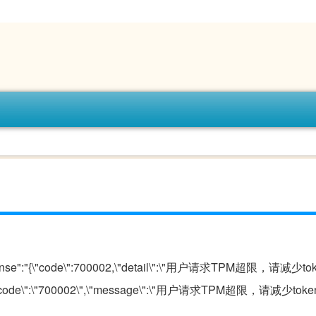
response":"{\"code\":700002,\"detail\":\"用户请求TPM超限，请减
\":{\"code\":\"700002\",\"message\":\"用户请求TPM超限，请减少t