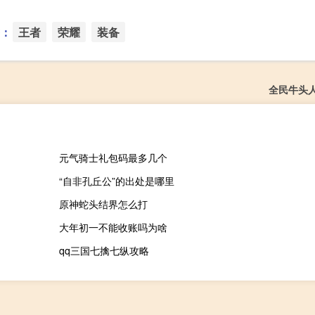
：
王者
荣耀
装备
全民牛头
元气骑士礼包码最多几个
“自非孔丘公”的出处是哪里
原神蛇头结界怎么打
大年初一不能收账吗为啥
qq三国七擒七纵攻略