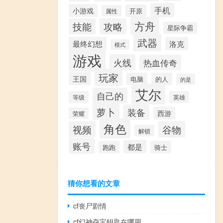
手机
小游戏
开原
属性
方舟
技能
攻略
星际争霸
武器
最终幻想
洛克
模式
游戏
火线
热血传奇
玩家
王国
电脑
的人
的是
艾尔
自己的
等级
英雄
萝卜
装备
西游
荣耀
角色
视频
谷物
解锁
账号
都是
跑跑
骑士
猜你想看的文章
cf丧尸剧情
cf幻神夺宝钥匙在哪用