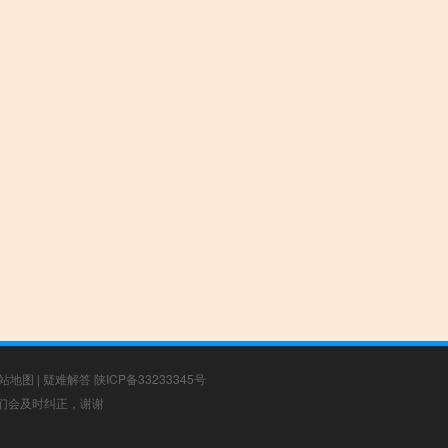
站地图
|
疑难解答
陕ICP备33233345号
，我们会及时纠正，谢谢