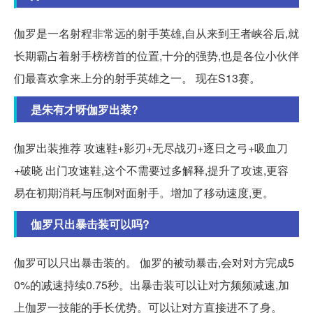
伽罗是一名射程非常远的射手英雄,自从来到王者峡谷后,就
长期霸占着射手榜榜首的位置,十分的强势,也是各位小伙伴
们最喜欢拿来上分的射手英雄之一。 现在S13赛。
是朱有才呀伽罗出装?
伽罗出装推荐 攻速鞋+影刃+无尽战刃+逐日之弓+吸血刀
+破晓 出门攻速鞋,这个不需要过多解释,提升了攻速,更容
易在初期消耗与压制对面射手。增加了移动速度,更。
伽罗只出暴击装可以吗?
伽罗可以只出暴击装的。 伽罗的被动暴击,会对对方完成5
0%的减速持续0.75秒。出暴击装可以让对方频频减速,加
上伽罗一技能的手长优势。可以让对方直接进不了身。