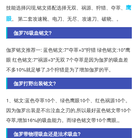
鹰
技能选择闪现,铭文搭配选择无双、祸源、狩猎、夺萃、
眼
。 第二套攻速靴、电刀、无尽、攻速刀、破晓、。
伽罗76吸血铭文?
伽罗铭文推荐一: 蓝色铭文:7*夺萃+3*狩猎 绿色铭文:10*鹰
眼 红色铭文:7*祸源+3*无双 7个夺萃是因为伽罗的吸血差
不多10%就足够了,3个狩猎是为了增加伽罗的平。
伽罗打野出装铭文?
1、铭文:蓝色夺萃10个、绿色鹰眼10个、红色祸源10个。
因为伽罗出装是不出泣血之刃的,所以最好蓝色铭文带10个
夺萃,增加16%的吸血能力。而绿色铭文带10个鹰眼,。
伽罗带物理吸血还是法术吸血?