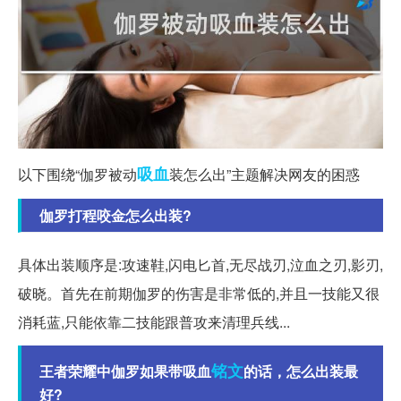
吸血
以下围绕“伽罗被动
装怎么出”主题解决网友的困惑
伽罗打程咬金怎么出装?
具体出装顺序是:攻速鞋,闪电匕首,无尽战刃,泣血之刃,影刃,
破晓。首先在前期伽罗的伤害是非常低的,并且一技能又很
消耗蓝,只能依靠二技能跟普攻来清理兵线...
铭文
王者荣耀中伽罗如果带吸血
的话，怎么出装最
好?