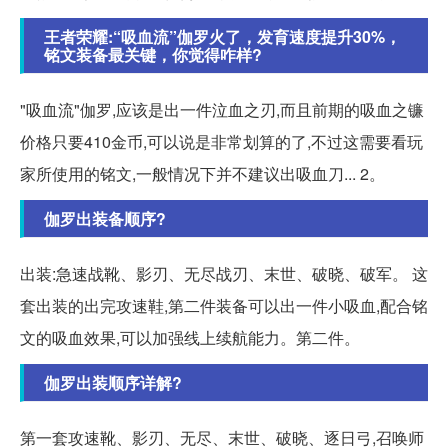
王者荣耀:“吸血流”伽罗火了，发育速度提升30%，
铭文装备最关键，你觉得咋样?
"吸血流"伽罗,应该是出一件泣血之刃,而且前期的吸血之镰
价格只要410金币,可以说是非常划算的了,不过这需要看玩
家所使用的铭文,一般情况下并不建议出吸血刀... 2。
伽罗出装备顺序?
出装:急速战靴、影刃、无尽战刃、末世、破晓、破军。 这
套出装的出完攻速鞋,第二件装备可以出一件小吸血,配合铭
文的吸血效果,可以加强线上续航能力。第二件。
伽罗出装顺序详解?
第一套攻速靴、影刃、无尽、末世、破晓、逐日弓,召唤师