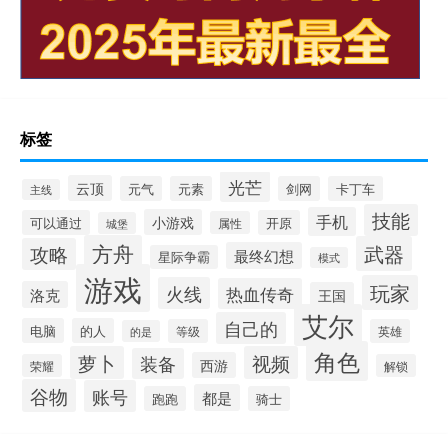
标签
光芒
云顶
元气
元素
剑网
卡丁车
主线
技能
手机
小游戏
可以通过
开原
属性
城堡
方舟
武器
攻略
最终幻想
星际争霸
模式
游戏
玩家
火线
热血传奇
洛克
王国
艾尔
自己的
电脑
的人
等级
英雄
的是
角色
萝卜
视频
装备
西游
荣耀
解锁
谷物
账号
都是
跑跑
骑士