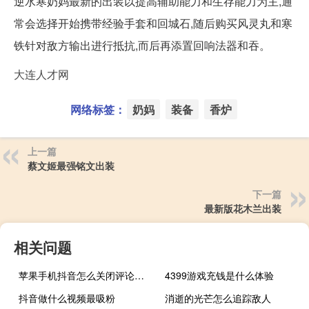
逆水寒奶妈最新的出装以提高辅助能力和生存能力为主,通
常会选择开始携带经验手套和回城石,随后购买风灵丸和寒
铁针对敌方输出进行抵抗,而后再添置回响法器和吞。
大连人才网
网络标签：
奶妈
装备
香炉
上一篇
蔡文姬最强铭文出装
下一篇
最新版花木兰出装
相关问题
苹果手机抖音怎么关闭评论不让别人看见
4399游戏充钱是什么体验
抖音做什么视频最吸粉
消逝的光芒怎么追踪敌人