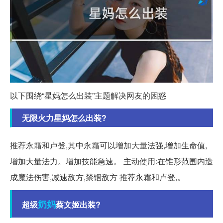
以下围绕“星妈怎么出装”主题解决网友的困惑
无限火力星妈怎么出装?
推荐永霜和卢登,其中永霜可以增加大量法强,增加生命值,
增加大量法力。增加技能急速。 主动使用:在锥形范围内造
成魔法伤害,减速敌方,禁锢敌方 推荐永霜和卢登,。
奶妈
超级
蔡文姬出装?