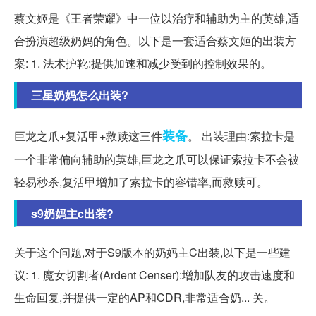
蔡文姬是《王者荣耀》中一位以治疗和辅助为主的英雄,适
合扮演超级奶妈的角色。以下是一套适合蔡文姬的出装方
案: 1. 法术护靴:提供加速和减少受到的控制效果的。
三星奶妈怎么出装?
装备
巨龙之爪+复活甲+救赎这三件
。 出装理由:索拉卡是
一个非常偏向辅助的英雄,巨龙之爪可以保证索拉卡不会被
轻易秒杀,复活甲增加了索拉卡的容错率,而救赎可。
s9奶妈主c出装?
关于这个问题,对于S9版本的奶妈主C出装,以下是一些建
议: 1. 魔女切割者(Ardent Censer):增加队友的攻击速度和
生命回复,并提供一定的AP和CDR,非常适合奶... 关。