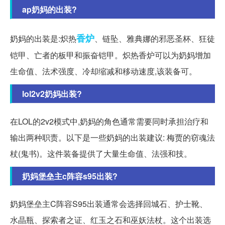
ap奶妈的出装?
香炉
奶妈的出装是:炽热
、链坠、雅典娜的邪恶圣杯、狂徒
铠甲、亡者的板甲和振奋铠甲。炽热香炉可以为奶妈增加
生命值、法术强度、冷却缩减和移动速度,该装备可。
lol2v2奶妈出装?
在LOL的2v2模式中,奶妈的角色通常需要同时承担治疗和
输出两种职责。以下是一些奶妈的出装建议: 梅贾的窃魂法
杖(鬼书)。这件装备提供了大量生命值、法强和技。
奶妈堡垒主c阵容s95出装?
奶妈堡垒主C阵容S95出装通常会选择回城石、护士靴、
水晶瓶、探索者之证、红玉之石和巫妖法杖。这个出装选