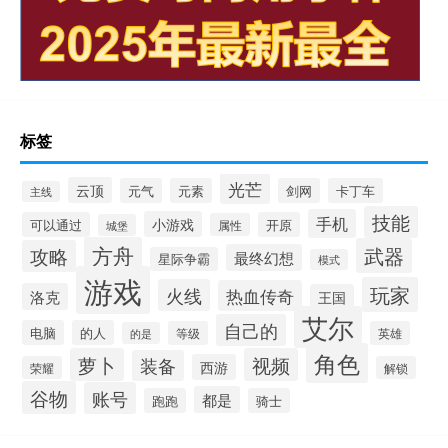
标签
光芒
云顶
元气
元素
剑网
卡丁车
主线
技能
手机
小游戏
可以通过
开原
属性
城堡
方舟
武器
攻略
最终幻想
星际争霸
模式
游戏
玩家
火线
热血传奇
洛克
王国
艾尔
自己的
电脑
的人
等级
英雄
的是
角色
萝卜
视频
装备
西游
荣耀
解锁
谷物
账号
都是
跑跑
骑士