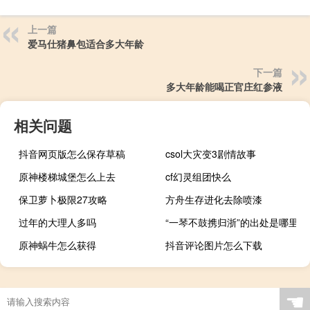
上一篇
爱马仕猪鼻包适合多大年龄
下一篇
多大年龄能喝正官庄红参液
相关问题
抖音网页版怎么保存草稿
csol大灾变3剧情故事
原神楼梯城堡怎么上去
cf幻灵组团快么
保卫萝卜极限27攻略
方舟生存进化去除喷漆
过年的大理人多吗
“一琴不鼓携归浙”的出处是哪里
原神蜗牛怎么获得
抖音评论图片怎么下载
☚