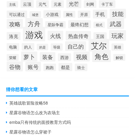
光芒
云顶
元气
元素
剑网
卡丁车
主线
技能
手机
小游戏
可以通过
开原
属性
城堡
方舟
武器
攻略
最终幻想
星际争霸
模式
游戏
玩家
火线
热血传奇
洛克
王国
艾尔
自己的
电脑
的人
等级
英雄
的是
角色
萝卜
视频
装备
西游
荣耀
解锁
谷物
账号
都是
跑跑
骑士
猜你想看的文章
英雄战歌冒险攻略58
星露谷物语怎么改为农场主
emba只有传统的面授教育方式吗
星露谷物语怎么穿裙子