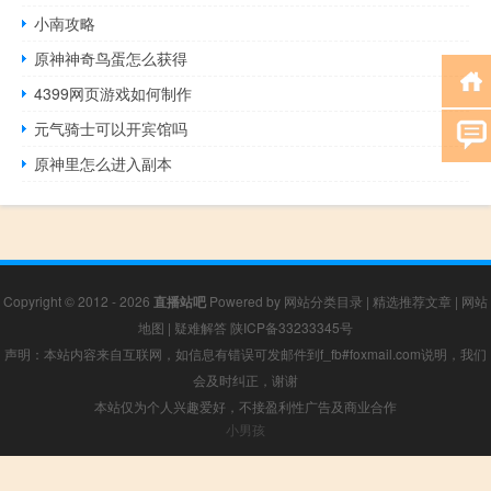
小南攻略
原神神奇鸟蛋怎么获得
4399网页游戏如何制作
元气骑士可以开宾馆吗
原神里怎么进入副本
Copyright © 2012 - 2026
直播站吧
Powered by
网站分类目录
|
精选推荐文章
|
网站
地图
|
疑难解答
陕ICP备33233345号
声明：本站内容来自互联网，如信息有错误可发邮件到f_fb#foxmail.com说明，我们
会及时纠正，谢谢
本站仅为个人兴趣爱好，不接盈利性广告及商业合作
小男孩