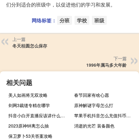
们分到适合的班级中，以促进他们的学习和发展。
网络标签：
分班
学校
班级
上一篇
冬天桂圆怎么保存
下一篇
1996年属马多大年龄
相关问题
美人如画将无双攻略
春节回家有啥心愿
剑网3裁缝专精在哪学
原神解谜字母怎么打
抖音小白开直播应该讲什么内容
苹果手机抖音怎么充值抖币充不
2023原神钟离怎么抽
消逝的光芒 装备颜色
保卫萝卜53关答案攻略