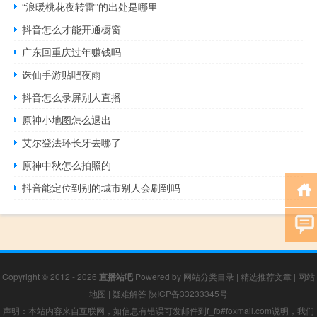
“浪暖桃花夜转雷”的出处是哪里
抖音怎么才能开通橱窗
广东回重庆过年赚钱吗
诛仙手游贴吧夜雨
抖音怎么录屏别人直播
原神小地图怎么退出
艾尔登法环长牙去哪了
原神中秋怎么拍照的
抖音能定位到别的城市别人会刷到吗
Copyright © 2012 - 2026
直播站吧
Powered by
网站分类目录
|
精选推荐文章
|
网站
地图
|
疑难解答
陕ICP备33233345号
声明：本站内容来自互联网，如信息有错误可发邮件到f_fb#foxmail.com说明，我们