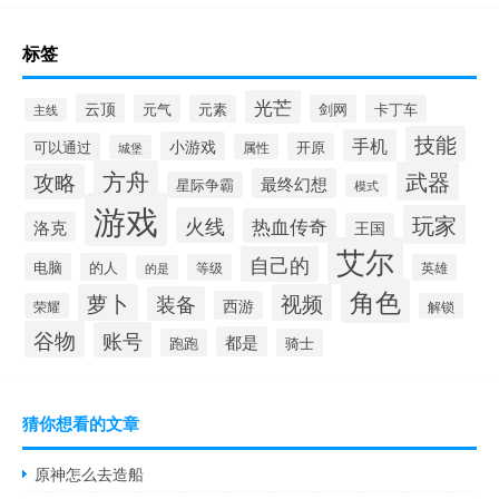
标签
光芒
云顶
元气
元素
剑网
卡丁车
主线
技能
手机
小游戏
可以通过
开原
属性
城堡
方舟
武器
攻略
最终幻想
星际争霸
模式
游戏
玩家
火线
热血传奇
洛克
王国
艾尔
自己的
电脑
的人
等级
英雄
的是
角色
萝卜
视频
装备
西游
荣耀
解锁
谷物
账号
都是
跑跑
骑士
猜你想看的文章
原神怎么去造船