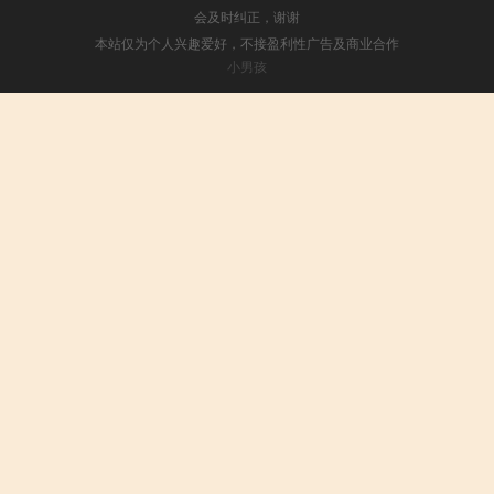
会及时纠正，谢谢
本站仅为个人兴趣爱好，不接盈利性广告及商业合作
小男孩