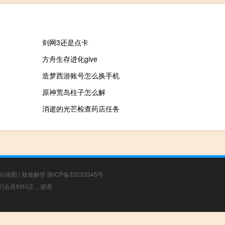
剑网3还是点卡
方舟生存进化give
造梦西游账号怎么换手机
原神荒岛柱子怎么解
消逝的光芒检查药店任务
站地图
|
疑难解答
陕ICP备33233345号
，我们会及时纠正，谢谢