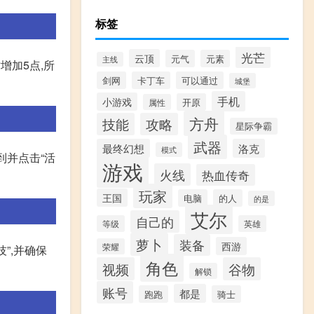
标签
光芒
云顶
元气
元素
主线
增加5点,所
剑网
卡丁车
可以通过
城堡
手机
小游戏
开原
属性
方舟
技能
攻略
星际争霸
武器
最终幻想
洛克
模式
到并点击“活
游戏
火线
热血传奇
玩家
王国
电脑
的人
的是
艾尔
自己的
等级
英雄
萝卜
装备
西游
荣耀
”,并确保
角色
视频
谷物
解锁
账号
都是
跑跑
骑士