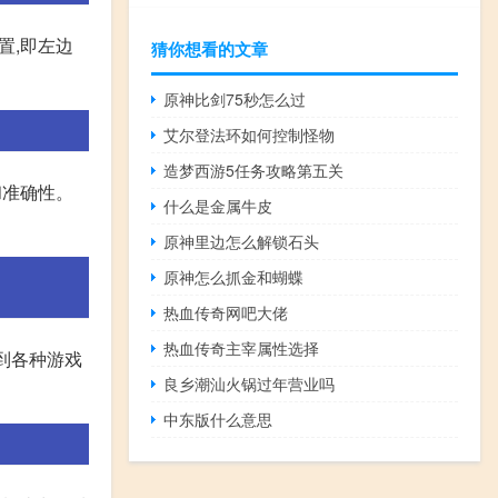
置,即左边
猜你想看的文章
原神比剑75秒怎么过
艾尔登法环如何控制怪物
造梦西游5任务攻略第五关
和准确性。
什么是金属牛皮
原神里边怎么解锁石头
原神怎么抓金和蝴蝶
热血传奇网吧大佬
热血传奇主宰属性选择
看到各种游戏
良乡潮汕火锅过年营业吗
中东版什么意思