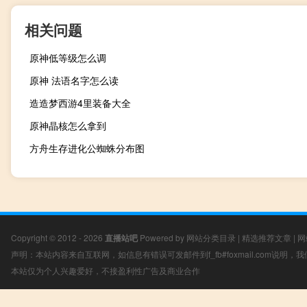
相关问题
原神低等级怎么调
原神 法语名字怎么读
造造梦西游4里装备大全
原神晶核怎么拿到
方舟生存进化公蜘蛛分布图
Copyright © 2012 - 2026
直播站吧
Powered by
网站分类目录
|
精选推荐文章
|
网
声明：本站内容来自互联网，如信息有错误可发邮件到f_fb#foxmail.com说明
本站仅为个人兴趣爱好，不接盈利性广告及商业合作