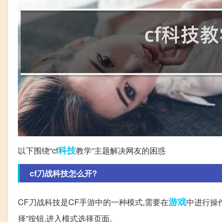
科技
以下围绕“cf
教学”主题解决网友的困惑
cf刀战科技怎么开?
游戏
CF刀战科技是CF手游中的一种模式,需要在
中进行操作
择”按钮,进入模式选择页面。