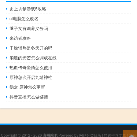
史上坑爹游戏5攻略
cf电脑怎么改名
继子女有赡养义务吗
来访者攻略
干燥辅热是冬天开的吗
消逝的光芒怎么调成在线
热血传奇坐骑怎么使用
原神怎么开启九靖神柱
鹅盒 原神怎么更新
抖音直播怎么做链接
Copyright © 2012 - 2026
直播站吧
Powered by
网站分类目录
|
精选推荐文章
|
网站