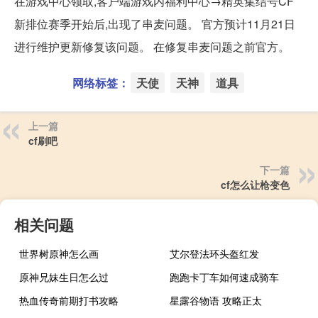
在游戏中心领取,客户端游戏内福利中心→精英集结号CF
新排位赛季开始后,出现了串麦问题。 官方预计11月21日
进行维护更新修复该问题。 在修复串麦问题之前官方。
网络标签：
天使
天神
道具
上一篇
cf刷吧
下一篇
cf怎么让枪变色
相关问题
世界树原神怎么画
艾尔登法环头盔红发
原神兄妹生日怎么过
跑跑卡丁车如何速成骑车
热血传奇前期打书攻略
星露谷物语 攻略正太