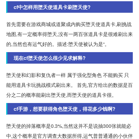
cf中怎样用堕天使道具卡刷堕天使?
首先需要在游戏商城或道聚成内购买堕天使道具卡,刷挑战
地图,有一定概率得堕天,没有一两百张道具卡是很难刷出来
的,当然也有运气好的。描述:堕天使被认为是“。
现在cf堕天使怎么很少见求解释?
堕天使和幻影和复仇者一样 属于强化型角色 不能购买 只
能用道具卡玩挑战模式刷出来。 首先,官方给出的数据是百
分之二的概率能刷出堕天使,而堕天使的道具卡很。
cf手游，想要获得角色堕天使，得花多少钱啊?
堕天使的掉落概率是0.3%,当然这并不是说抽300张就能必
中,这个概率是官方调查大数据所得,运气普普通通的小伙伴