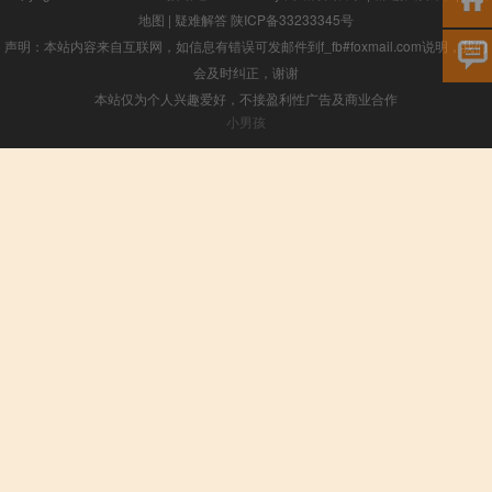
地图
|
疑难解答
陕ICP备33233345号
声明：本站内容来自互联网，如信息有错误可发邮件到f_fb#foxmail.com说明，我们
会及时纠正，谢谢
本站仅为个人兴趣爱好，不接盈利性广告及商业合作
小男孩