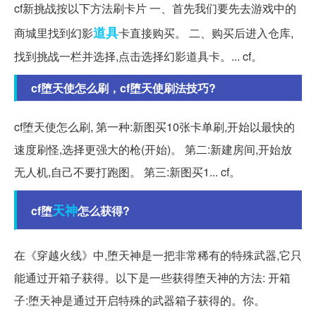
cf新挑战按以下方法刷卡片 一、首先我们要先去游戏中的
道具
商城里找到幻影
卡直接购买。 二、购买后进入仓库,
找到挑战一栏并选择,点击选择幻影道具卡。... cf。
cf堕天使怎么刷，cf堕天使刷法技巧?
cf堕天使怎么刷, 第一种:新图买10张卡单刷,开始以最快的
速度刷怪,选择更强大的枪(开始)。 第二:新建房间,开始放
无人机,自己不要打跑图。 第三:新图买1... cf。
天神
cf堕
怎么获得?
在《穿越火线》中,堕天神是一把非常稀有的特殊武器,它只
能通过开箱子获得。以下是一些获得堕天神的方法: 开箱
子:堕天神是通过开启特殊的武器箱子获得的。你。