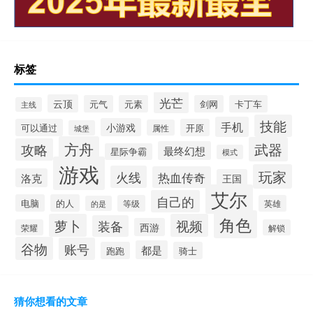
标签
光芒
云顶
元气
元素
剑网
卡丁车
主线
技能
手机
小游戏
可以通过
开原
属性
城堡
方舟
武器
攻略
最终幻想
星际争霸
模式
游戏
玩家
火线
热血传奇
洛克
王国
艾尔
自己的
电脑
的人
等级
英雄
的是
角色
萝卜
视频
装备
西游
荣耀
解锁
谷物
账号
都是
跑跑
骑士
猜你想看的文章