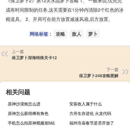
《保卫萝卜2》第12关水晶萝卜攻略 1、 一般来说,优先完
成有时间限制的任务,这关需要在1分钟内清除2个红色的冰
棍道具。 2、开局可在前方放置减速风扇,后方放置。
网络标签：
攻略
敌人
萝卜
上一篇
保卫萝卜深海特殊关卡12
下一篇
保卫萝卜248攻略图解
相关问题
原神沙漠炮怎么进
安装收入属于什么
原神怎么获得稀有角色
方舟生存进化 火龙代码
手机怎么拍原神视频发b站
福州寺庙春节是否开放了