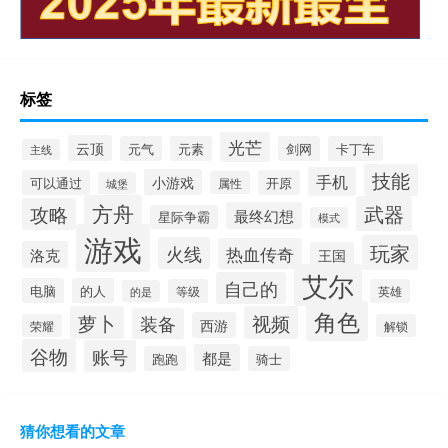
标签
光芒
云顶
元气
元素
剑网
卡丁车
主线
技能
手机
小游戏
可以通过
开原
属性
城堡
方舟
武器
攻略
最终幻想
星际争霸
模式
游戏
玩家
火线
热血传奇
洛克
王国
艾尔
自己的
电脑
的人
等级
英雄
的是
角色
萝卜
视频
装备
西游
荣耀
解锁
谷物
账号
都是
跑跑
骑士
猜你想看的文章