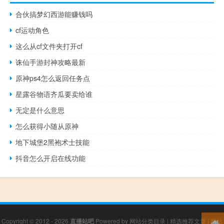
合伙搞梦幻西游能赚钱吗
cf运动角色
这么从cf文件夹打开cf
诛仙手游封神攻略最新
原神ps4怎么返回任务点
星露谷物语齐瓜要卖给谁
无定是什么意思
怎么获得小随从原神
地下城堡2黑袍术士技能
抖音怎么开启在线功能
Copyright © 2012 - 2026
直播站吧
Powered by
网站分类目录
|
精选推荐文章
|
网站