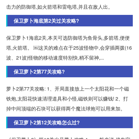
击力的防御塔,如火箭塔和雷电塔,并且在敌人出。
保卫萝卜海底第2关过关攻略?
保卫萝卜1海底2关,本关可选防御塔为鱼骨头,多箭塔,便便
塔,火箭塔。 ￼这关的难点在于25波怪物中,会穿插两拨(16
波、21波)怪物的移动速度特别快,稍不留神,...
保卫萝卜2第77关攻略?
萝卜2第77关攻略: 1、开局直接放上一个太阳花和一个磁
铁炮,太阳花快速清理道具和小怪,磁铁则可以赚钱! 2、打
掉中间顶端的石块可以获得两个魔法球炮可以用来加。
保卫萝卜2第12关攻略怎么过?