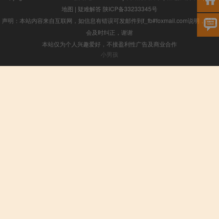
地图
|
疑难解答
陕ICP备33233345号
声明：本站内容来自互联网，如信息有错误可发邮件到f_fb#foxmail.com说明，我们
会及时纠正，谢谢
本站仅为个人兴趣爱好，不接盈利性广告及商业合作
小男孩