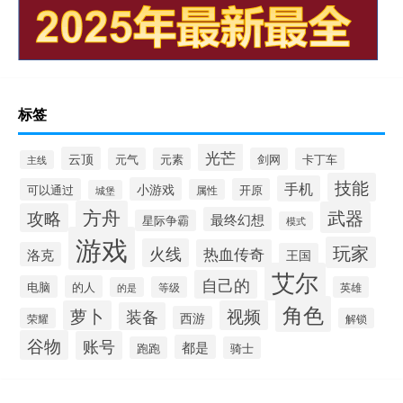
标签
光芒
云顶
元气
元素
剑网
卡丁车
主线
技能
手机
小游戏
可以通过
开原
属性
城堡
方舟
武器
攻略
最终幻想
星际争霸
模式
游戏
玩家
火线
热血传奇
洛克
王国
艾尔
自己的
电脑
的人
等级
英雄
的是
角色
萝卜
视频
装备
西游
荣耀
解锁
谷物
账号
都是
跑跑
骑士