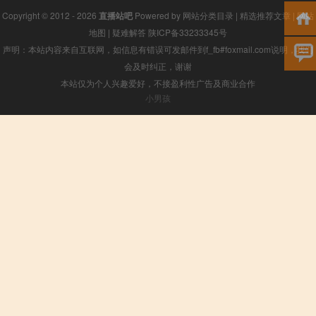
Copyright © 2012 - 2026
直播站吧
Powered by
网站分类目录
|
精选推荐文章
|
网站
地图
|
疑难解答
陕ICP备33233345号
声明：本站内容来自互联网，如信息有错误可发邮件到f_fb#foxmail.com说明，我们
会及时纠正，谢谢
本站仅为个人兴趣爱好，不接盈利性广告及商业合作
小男孩