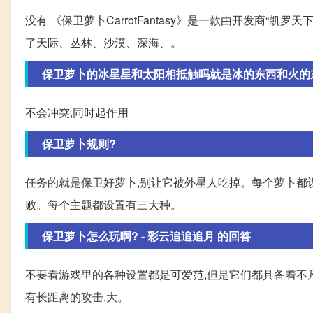
没有 《保卫萝卜CarrotFantasy》是一款由开发商“
了天际、丛林、沙漠、深海、。
保卫萝卜的冰星星和太阳相抵触吗就是冰的东西和火的东西
不会冲突,同时起作用
保卫萝卜规则?
任务的就是保卫好萝卜,别让它被外星人吃掉。每个萝卜都设有
败。每个主题都设置有三大种。
保卫萝卜怎么玩啊? - 彩云追追追月 的回答
不要看游戏里的各种设置都是可爱范,但是它们都具备着不凡
有长距离的攻击,大。