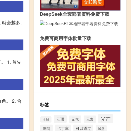
DeepSeek全套部署资料免费下载
就会越多,
免费可商用字体批量下载
 1. 首先
。 2. 合
标签
光芒
云顶
元气
元素
主线
剑网
卡丁车
可以通过
城堡