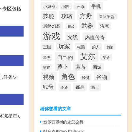
手机
小游戏
开原
属性
萝卜专区包括
方舟
技能
攻略
星际争霸
武器
最终幻想
洛克
模式
游戏
火线
热血传奇
玩家
王国
电脑
的人
的是
艾尔
自己的
等级
英雄
萝卜
装备
西游
荣耀
角色
视频
谷物
时,任务失
解锁
账号
都是
跑跑
骑士
猜你想看的文章
冻星星),
造梦西游ol的龙怎么得
抖音直播怎么申请佣金