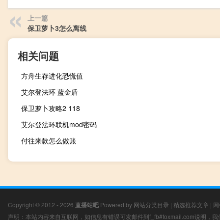
上一篇
保卫萝卜3怎么离线
相关问题
方舟生存进化恐慌值
艾尔登法环 蓝金盾
保卫萝卜攻略2 118
艾尔登法环联机mod密码
付往来款怎么做账
Copyright © 2012 - 2026
直播站吧
Powered by
网站分类目录
|
精选推荐文章
|
网
声明：本站内容来自互联网，如信息有错误可发邮件到f_fb#foxmail.com说明