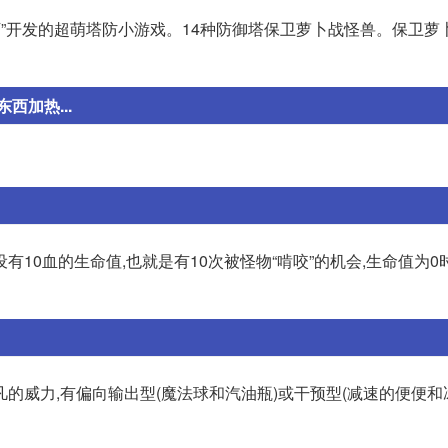
凯罗天下”开发的超萌塔防小游戏。14种防御塔保卫萝卜战怪兽。保卫
加热...
10血的生命值,也就是有10次被怪物“啃咬”的机会,生命值为0
的威力,有偏向输出型(魔法球和汽油瓶)或干预型(减速的便便和冰