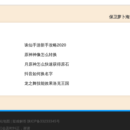
保卫萝卜海洋
诛仙手游新手攻略2020
原神神像怎么转换
月原神怎么快速获得原石
抖音如何换名字
龙之舞技能效果洛克王国
站地图
|
疑难解答
陕ICP备33233345号
，我们会及时纠正，谢谢