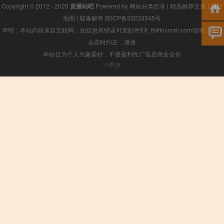
Copyright © 2012 - 2026
直播站吧
Powered by
网站分类目录
|
精选推荐文章
|
网站
地图
|
疑难解答
陕ICP备33233345号
声明：本站内容来自互联网，如信息有错误可发邮件到f_fb#foxmail.com说明，我们
会及时纠正，谢谢
本站仅为个人兴趣爱好，不接盈利性广告及商业合作
小男孩