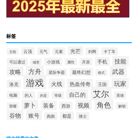
标签
光芒
云顶
元气
元素
剑网
卡丁车
主线
技能
手机
小游戏
可以通过
开原
属性
城堡
方舟
武器
攻略
最终幻想
星际争霸
模式
游戏
玩家
火线
热血传奇
洛克
王国
艾尔
自己的
电脑
的人
等级
英雄
的是
角色
萝卜
视频
装备
西游
荣耀
解锁
谷物
账号
都是
跑跑
骑士