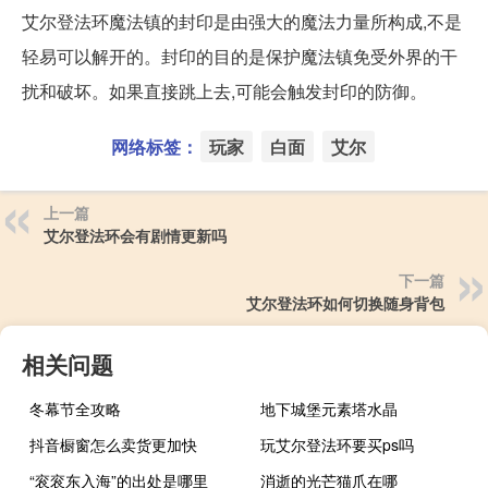
艾尔登法环魔法镇的封印是由强大的魔法力量所构成,不是
轻易可以解开的。封印的目的是保护魔法镇免受外界的干
扰和破坏。如果直接跳上去,可能会触发封印的防御。
网络标签：
玩家
白面
艾尔
上一篇
艾尔登法环会有剧情更新吗
下一篇
艾尔登法环如何切换随身背包
相关问题
冬幕节全攻略
地下城堡元素塔水晶
抖音橱窗怎么卖货更加快
玩艾尔登法环要买ps吗
“衮衮东入海”的出处是哪里
消逝的光芒猫爪在哪