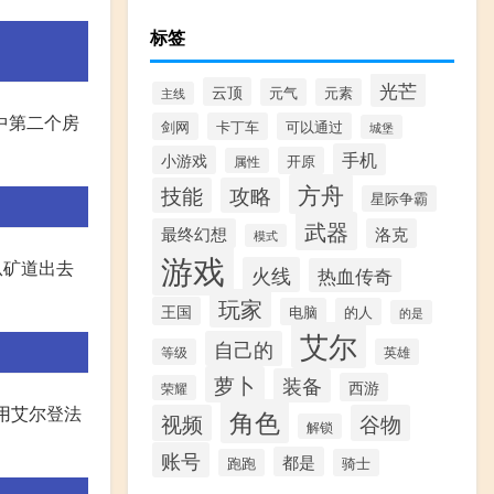
标签
光芒
云顶
元气
元素
主线
中第二个房
剑网
卡丁车
可以通过
城堡
手机
小游戏
开原
属性
方舟
技能
攻略
星际争霸
武器
最终幻想
洛克
模式
游戏
从矿道出去
火线
热血传奇
玩家
王国
电脑
的人
的是
艾尔
自己的
等级
英雄
萝卜
装备
西游
荣耀
使用艾尔登法
角色
视频
谷物
解锁
账号
都是
跑跑
骑士