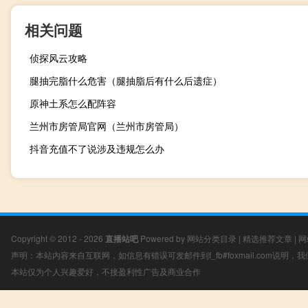
相关问题
侦探风云攻略
腿抽完脂什么危害（腿抽脂后有什么后遗症）
原神土系怎么配阵容
兰州市房管局官网（兰州市房管局）
抖音充值不了说涉及违规怎么办
Copyright © 2012 - 2026
直播站吧
Powered by
网站分类目录
|
精选推荐文章
|
网
声明：本站内容来自互联网，如信息有错误可发邮件到f_fb#foxmail.com说明
本站仅为个人兴趣爱好，不接盈利性广告及商业合作