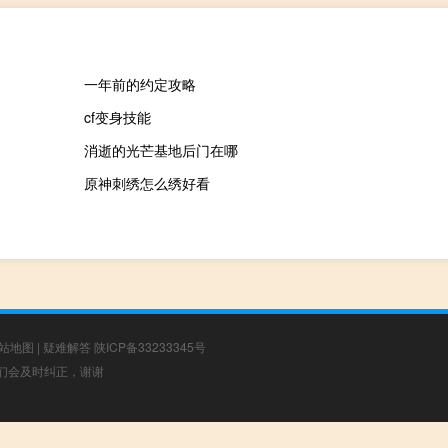
一年前的约定攻略
cf变身技能
消逝的光芒基地后门在哪
原神刺绣怎么绣好看
站地图
|
疑难解答
陕ICP备33233345号
，我们会及时纠正，谢谢