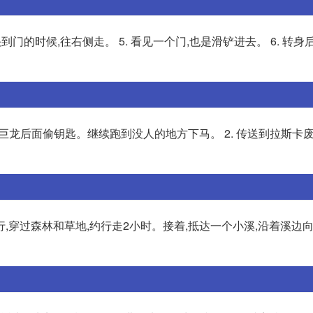
 快到门的时候,往右侧走。 5. 看见一个门,也是滑铲进去。 6. 转身
面的巨龙后面偷钥匙。继续跑到没人的地方下马。 2. 传送到拉斯卡
,穿过森林和草地,约行走2小时。接着,抵达一个小溪,沿着溪边