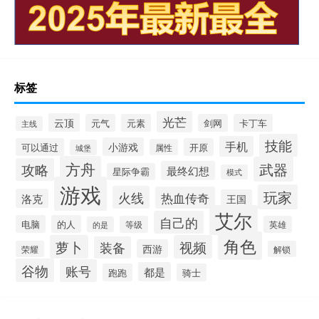
标签
光芒
云顶
元气
元素
剑网
卡丁车
主线
技能
手机
小游戏
可以通过
开原
属性
城堡
方舟
武器
攻略
最终幻想
星际争霸
模式
游戏
玩家
火线
热血传奇
洛克
王国
艾尔
自己的
电脑
的人
等级
英雄
的是
角色
萝卜
视频
装备
西游
荣耀
解锁
谷物
账号
都是
跑跑
骑士