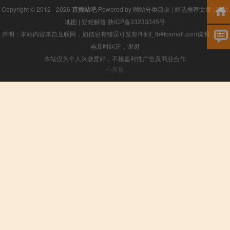
Copyright © 2012 - 2026
直播站吧
Powered by
网站分类目录
|
精选推荐文章
|
网站
地图
|
疑难解答
陕ICP备33233345号
声明：本站内容来自互联网，如信息有错误可发邮件到f_fb#foxmail.com说明，我们
会及时纠正，谢谢
本站仅为个人兴趣爱好，不接盈利性广告及商业合作
小男孩