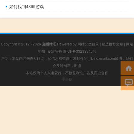
如何找到4399游戏
Copyright © 2012 - 2026
直播站吧
Powered by
网站分类目录
|
精选推荐文章
|
网站
地图
|
疑难解答
陕ICP备33233345号
声明：本站内容来自互联网，如信息有错误可发邮件到f_fb#foxmail.com说明，我们
会及时纠正，谢谢
本站仅为个人兴趣爱好，不接盈利性广告及商业合作
小男孩