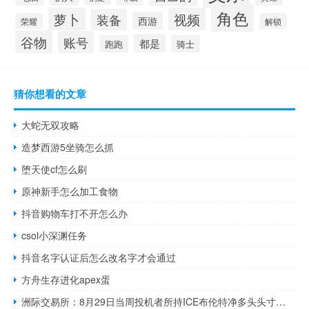
角色
萝卜
视频
装备
西游
荣耀
解锁
谷物
账号
都是
跑跑
骑士
猜你想看的文章
大蛇无双攻略
造梦西游5坐骑怎么抓
堕天使cf怎么刷
原神新手怎么加工食物
抖音购物车打不开怎么办
csol小深渊任务
抖音名字认证后怎么改名字才会通过
方舟生存进化apex蛋
洲际交易所：8月29日当周投机者所持ICE布伦特净多头头寸减少15,544手合约至202,227手合约