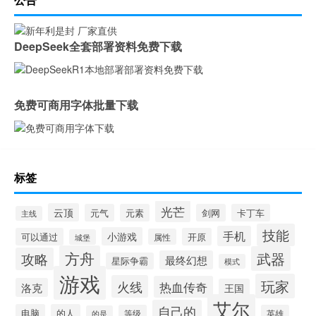
DeepSeek全套部署资料免费下载
免费可商用字体批量下载
标签
光芒
云顶
元气
元素
剑网
卡丁车
主线
技能
手机
小游戏
可以通过
开原
属性
城堡
方舟
武器
攻略
最终幻想
星际争霸
模式
游戏
玩家
火线
热血传奇
洛克
王国
艾尔
自己的
电脑
的人
等级
英雄
的是