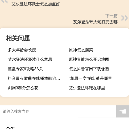
艾尔登法环武士怎么加点好
下一篇
艾尔登法环大蛇打完去哪
相关问题
多大年龄会长疣
原神怎么摆菜
艾尔登法环亵渎什么意思
原神青蛙怎么开启地图
整蛊专家9攻略36关
怎么抖音官网下载像塑
抖音最火歌曲在线播放酷狗音乐
“相思一度”的出处是哪里
剑网3积分怎么花
艾尔登法环鞭在哪里
☚
公告