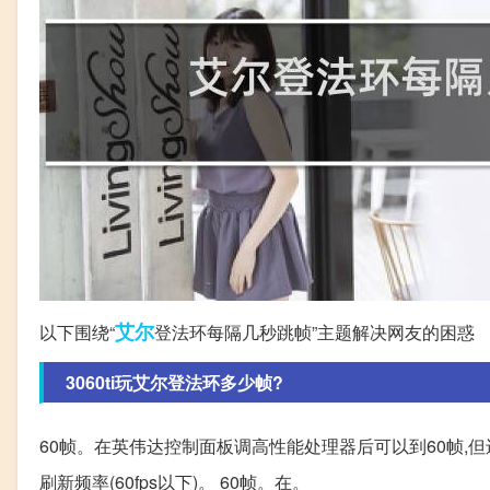
艾尔
以下围绕“
登法环每隔几秒跳帧”主题解决网友的困惑
3060ti玩艾尔登法环多少帧?
60帧。在英伟达控制面板调高性能处理器后可以到60帧,
刷新频率(60fps以下)。 60帧。在。