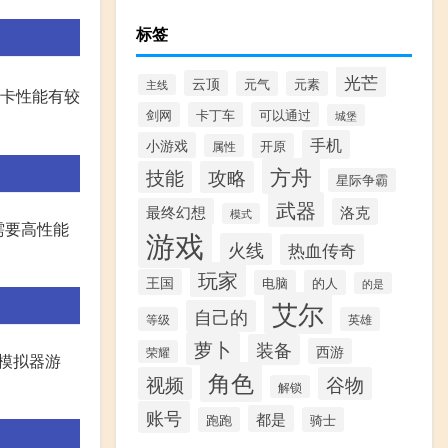
标签
光芒
云顶
元气
元素
主线
显卡性能有较
剑网
卡丁车
可以通过
城堡
手机
小游戏
开原
属性
方舟
技能
攻略
星际争霸
武器
最终幻想
洛克
模式
需要高性能
游戏
火线
热血传奇
玩家
王国
电脑
的人
的是
艾尔
自己的
等级
英雄
萝卜
装备
西游
荣耀
玩模拟器游
角色
视频
谷物
解锁
账号
都是
跑跑
骑士