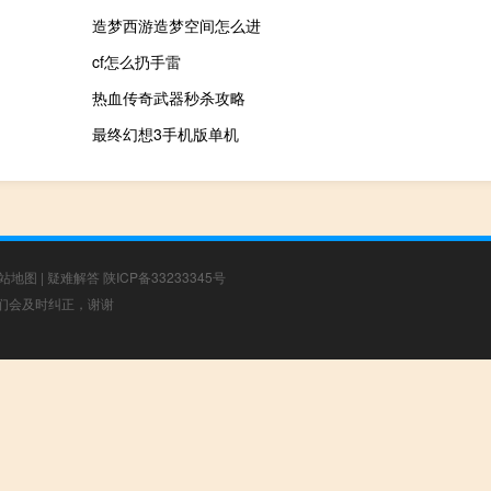
造梦西游造梦空间怎么进
cf怎么扔手雷
热血传奇武器秒杀攻略
最终幻想3手机版单机
站地图
|
疑难解答
陕ICP备33233345号
，我们会及时纠正，谢谢