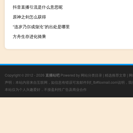
抖音直播引流是什么意思呢
原神之剑怎么获得
“连岁乃尔成奫沦”的出处是哪里
方舟生存进化骑乘
Copyright © 2012 - 2026
直播站吧
Powered by
网站分类目录
|
精选推荐文章
|
网
声明：本站内容来自互联网，如信息有错误可发邮件到f_fb#foxmail.com说明
本站仅为个人兴趣爱好，不接盈利性广告及商业合作