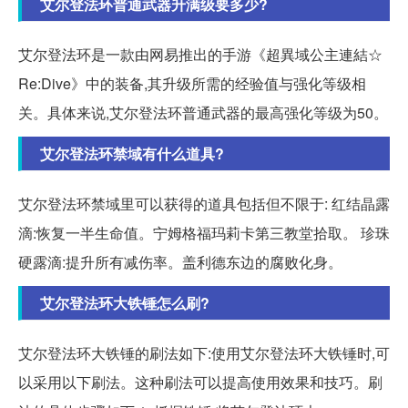
艾尔登法环普通武器升满级要多少?
艾尔登法环是一款由网易推出的手游《超異域公主連結☆
Re:Dive》中的装备,其升级所需的经验值与强化等级相
关。具体来说,艾尔登法环普通武器的最高强化等级为50。
艾尔登法环禁域有什么道具?
艾尔登法环禁域里可以获得的道具包括但不限于: 红结晶露
滴:恢复一半生命值。宁姆格福玛莉卡第三教堂拾取。 珍珠
硬露滴:提升所有减伤率。盖利德东边的腐败化身。
艾尔登法环大铁锤怎么刷?
艾尔登法环大铁锤的刷法如下:使用艾尔登法环大铁锤时,可
以采用以下刷法。这种刷法可以提高使用效果和技巧。刷