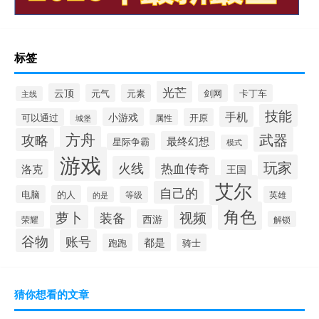
标签
光芒
云顶
元气
元素
剑网
卡丁车
主线
技能
手机
小游戏
可以通过
开原
属性
城堡
方舟
武器
攻略
最终幻想
星际争霸
模式
游戏
玩家
火线
热血传奇
洛克
王国
艾尔
自己的
电脑
的人
等级
英雄
的是
角色
萝卜
视频
装备
西游
荣耀
解锁
谷物
账号
都是
跑跑
骑士
猜你想看的文章