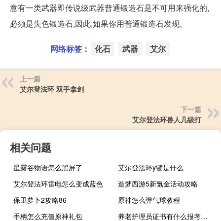
意有一类武器即传说级武器普通锻造石是不可用来强化的,
必须是失色锻造石,因此,如果你用普通锻造石发现。
网络标签：
化石
武器
艾尔
上一篇
艾尔登法环 双手拿剑
下一篇
艾尔登法环兽人几级打
相关问题
星露谷物语怎么黑屏了
艾尔登法环y键是什么
艾尔登法环雷电怎么变成蓝色
造梦西游5新氪金活动攻略
保卫萝卜2攻略86
原神怎么弹气球教程
手柄怎么充值原神礼包
养老护理员证书有什么报考条件