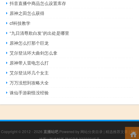
抖音直播中商品怎么设置库存
原神之田怎么获得
cf科技教学
“九日清尊欺白发”的出处是哪里
原神怎么打那个巨龙
艾尔登法环大曲剑怎么拿
原神带人雷电怎么打
艾尔登法环几个女主
万万没想到攻略大全
诛仙手游刷怪没经验
Copyright © 2012 - 2026
直播站吧
Powered by
网站分类目录
|
精选推荐文章
|
网站
地图
|
疑难解答
陕ICP备33233345号