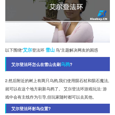
艾尔
雪山
以下围绕“
登法环
鸟”主题解决网友的困惑
乌鸦
艾尔登法环怎么在雪山去刷
?
2.然后附近的树上有两只乌鸦,我们使用陨石杖和陨石魔法,
就可以在这个地方刷新乌鸦了。 艾尔登法环游戏玩法: 游
戏中会有主线作为引导,但玩家随时都可以去其他。
艾尔登法环射鸟位置?