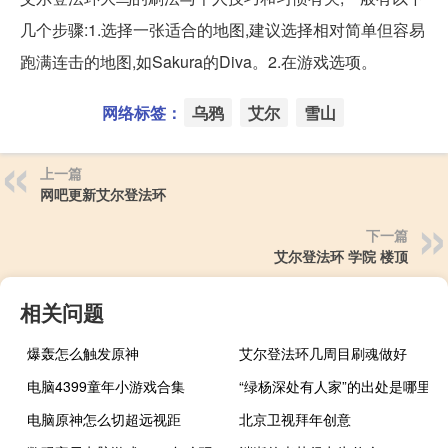
几个步骤:1.选择一张适合的地图,建议选择相对简单但容易
跑满连击的地图,如Sakura的Diva。2.在游戏选项。
网络标签：
乌鸦
艾尔
雪山
上一篇
网吧更新艾尔登法环
下一篇
艾尔登法环 学院 楼顶
相关问题
爆轰怎么触发原神
艾尔登法环几周目刷魂做好
电脑4399童年小游戏合集
“绿杨深处有人家”的出处是哪里
电脑原神怎么切超远视距
北京卫视拜年创意