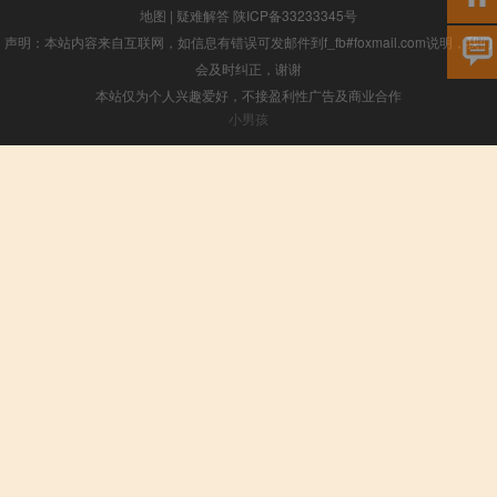
地图
|
疑难解答
陕ICP备33233345号
声明：本站内容来自互联网，如信息有错误可发邮件到f_fb#foxmail.com说明，我们
会及时纠正，谢谢
本站仅为个人兴趣爱好，不接盈利性广告及商业合作
小男孩