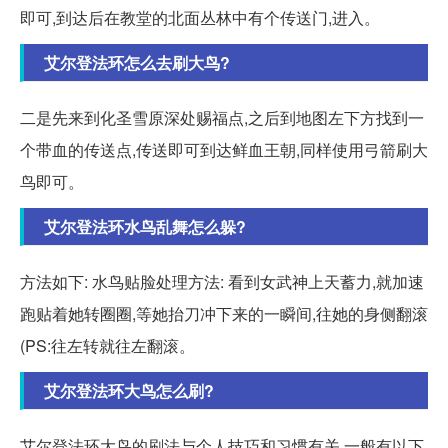
即可,到达后在教堂的北面丛林中有个传送门,进入。
艾尔登法环怎么去刷大鸟?
二是先来到化圣雪原深处赐福点,之后到地图左下方找到一
个带血的传送点,传送即可到达鲜血王朝,同样使用弓箭刷大
鸟即可。
艾尔登法环水鸟乱舞怎么躲?
方法如下: 水鸟贴脸处理方法: 看到女武神上天蓄力,就加速
跑贴着她转圈圈,等她抬刀冲下来的一瞬间,往她的身侧翻滚
(PS:往左转就往左翻滚。
艾尔登法环大鸟怎么刷?
艾尔登法环大鸟的刷法与个人技巧和习惯有关,一般有以下