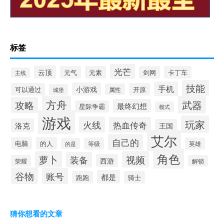
标签
光芒
云顶
元气
元素
剑网
卡丁车
主线
技能
手机
小游戏
可以通过
开原
属性
城堡
方舟
武器
攻略
最终幻想
星际争霸
模式
游戏
玩家
火线
热血传奇
洛克
王国
艾尔
自己的
电脑
的人
等级
英雄
的是
角色
萝卜
视频
装备
西游
荣耀
解锁
谷物
账号
都是
跑跑
骑士
猜你想看的文章