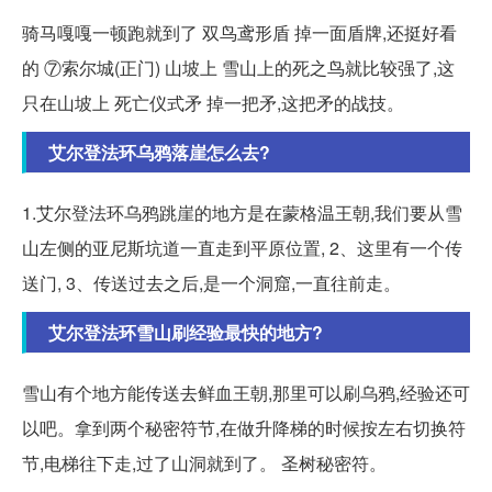
骑马嘎嘎一顿跑就到了 双鸟鸢形盾 掉一面盾牌,还挺好看
的 ⑦索尔城(正门) 山坡上 雪山上的死之鸟就比较强了,这
只在山坡上 死亡仪式矛 掉一把矛,这把矛的战技。
艾尔登法环乌鸦落崖怎么去?
1.艾尔登法环乌鸦跳崖的地方是在蒙格温王朝,我们要从雪
山左侧的亚尼斯坑道一直走到平原位置, 2、这里有一个传
送门, 3、传送过去之后,是一个洞窟,一直往前走。
艾尔登法环雪山刷经验最快的地方?
雪山有个地方能传送去鲜血王朝,那里可以刷乌鸦,经验还可
以吧。拿到两个秘密符节,在做升降梯的时候按左右切换符
节,电梯往下走,过了山洞就到了。 圣树秘密符。